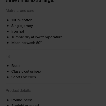
three times extra large.
Matreial and care
100 % cotton
Single jersey
Iron hot
Tumble dry at low temperature
Machine wash 60°
Fit
Basic
Classic cut unisex
Shorts sleeves
Product details
Round-neck
Straight arm end