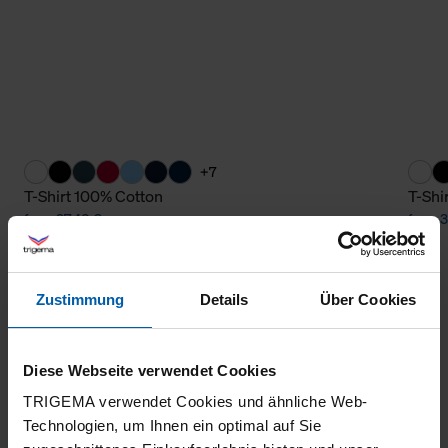
+7
T-Shirt 100% Cotton
T-Shi
from 27,40 €
from 3
Zustimmung
Details
Über Cookies
Diese Webseite verwendet Cookies
TRIGEMA verwendet Cookies und ähnliche Web-
Technologien, um Ihnen ein optimal auf Sie
climate-neutral
Family business