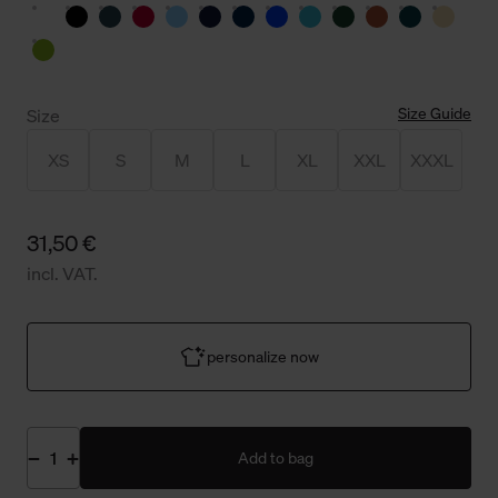
Size Guide
Size
XS
S
M
L
XL
XXL
XXXL
31,50 €
incl. VAT.
personalize now
Add to bag