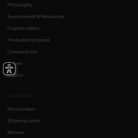
Philosophy
Environment & Resources
Organic cotten
Production process
Company tour
Career
History
Useful links
Store locator
Shipping costs
Returns