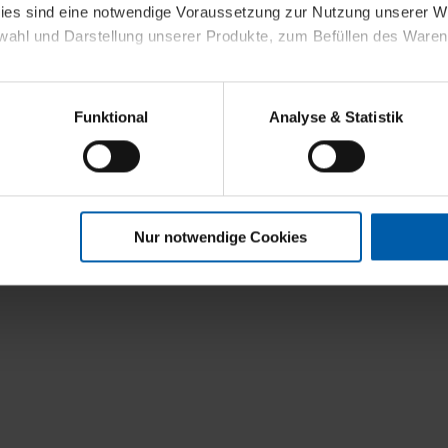
kies sind eine notwendige Voraussetzung zur Nutzung unserer
wahl und Darstellung unserer Produkte, zum Befüllen des Ware
sierter Angebote, Anzeigen und Inhalte aufgrund Ihres Nutzerverh
Funktional
Analyse & Statistik
stik- und Tracking-Zwecke zur Analyse und Optimierung unserer 
en. Diese übermitteln wir in anonymisierter Form an Dritte wie
 auch außerhalb unserer Webseiten ausgewählte Werbung anzeig
n", damit wir alle Cookies und Web-Technologien für Ihr personal
Nur notwendige Cookies
eweiligen Schaltflächen können Sie die Arten der Cookies selbst 
es mit einem Klick auf „Auswahl erlauben“ bestätigen. Fall Sie
wir lediglich die erwähnten technisch erforderlichen Cookies.
ahren Sie weiterführende Informationen über die jeweiligen Cooki
 Cookies“ können Sie allgemeine Informationen über Cookies 
llungen“ können Sie jederzeit Ihre Einwilligungserklärung anpass
die Nutzung der Webseite nicht erforderlich und kann jederzeit mit
Einwilligung hat jedoch keine Auswirkung auf die bisherigen Eins