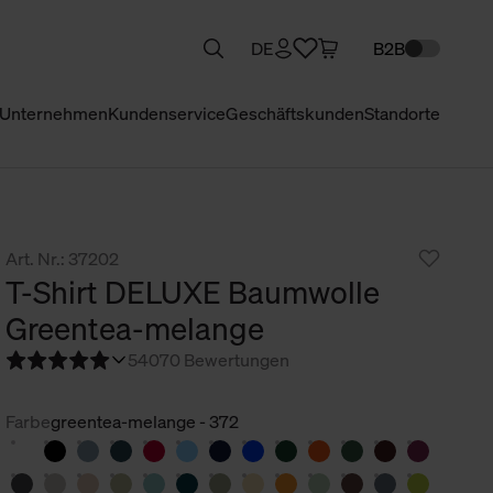
DE
B2B
Unternehmen
Kundenservice
Geschäftskunden
Standorte
Art. Nr.: 37202
T-Shirt DELUXE Baumwolle
Greentea-melange
5
4070 Bewertungen
Farbe
greentea-melange - 372