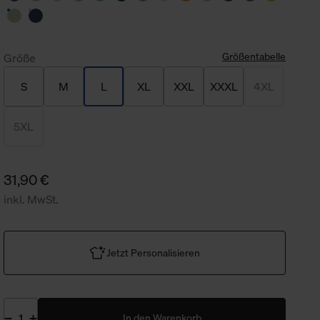
Größentabelle
Größe
S
M
L
XL
XXL
XXXL
4XL
5XL
31,90 €
inkl. MwSt.
Jetzt Personalisieren
In den Warenkorb