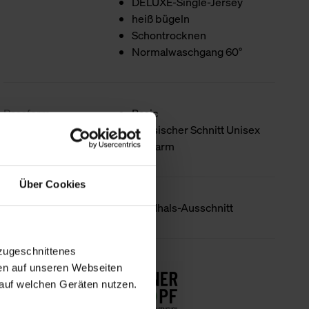
DELUXE-Single-Jersey
heiß bügeln
Schontrocknen
Normalwaschgang 60°
Passform
Basic
Klassischer Schnitt Unisex
Halbarm
Über Cookies
Produktdetails
Rundhals-Ausschnitt
zugeschnittenes
Nachhaltigkeit
en auf unseren Webseiten
auf welchen Geräten nutzen.