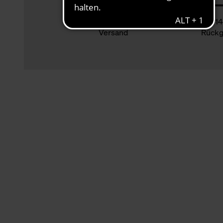
Klimaneutraler
14
Versand
Rückg