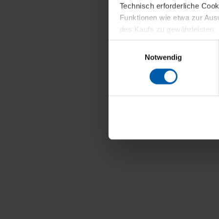
Technisch erforderliche Coo
Funktionen wie etwa zur Aus
des Kaufs zu gewährleisten.
Einwilligungsauswahl
Für die Darstellung personali
Notwendig
sowie für Marketing-, Stati
personenbezogene Information
Marketingpartner, um Ihnen
Klicken Sie auf "Alle erlaube
verwenden dürfen. Über die j
oder ablehnen möchten und di
erlauben möchten, verwenden 
Über den Reiter „Details“ erf
Verwendungszweck. Bei „Über
Menüpunkt „Datenschutzeinste
grundsätzlich freiwillig, für 
widerrufen. Der Widerruf der 