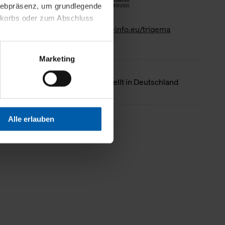
 Webpräsenz, um grundlegende
nkorbs oder zum Abschluss
www.gk-info.eu/trigema
altens und Ihres Profils
Marketing
Webpräsenz speichern wir
 etwa unsere
Ursprungsland
Hergestellt in Deutschland
en zu können.
isiertes Einkaufserlebnis
Alle erlauben
Weniger Details
festlegen, die Sie erlauben
 nur die notwendigen Cookies
es und ihren
einsehen. Über den
en. Ihre Einwilligung ist
 Wirkung für die Zukunft
tellungen und die damit