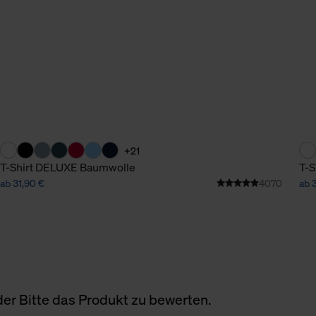
+21
T-Shirt DELUXE Baumwolle
T-S
ab 31,90 €
4070
ab 
er Bitte das Produkt zu bewerten.