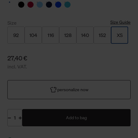
Size Guide
Size
92
104
116
128
140
152
XS
27,40 €
incl. VAT.
personalize now
Add to bag