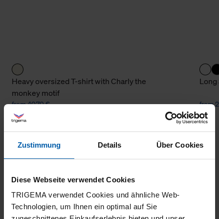
Heavy oversized T-shirt with Charly the
Long 
monkey motif
from 40,70 €
from 2
Zustimmung
Details
Über Cookies
Diese Webseite verwendet Cookies
TRIGEMA verwendet Cookies und ähnliche Web-
Technologien, um Ihnen ein optimal auf Sie
climate-neutral
Family business
zugeschnittenes Einkaufserlebnis bieten und unser