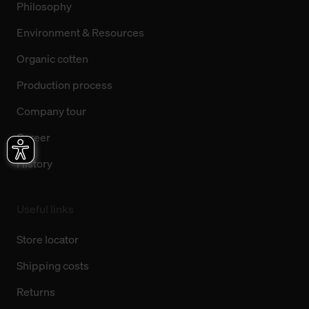
Philosophy
Environment & Resources
Organic cotten
Production process
Company tour
Career
History
Useful links
Store locator
Shipping costs
Returns