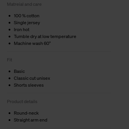
Matreial and care
100 % cotton
Single jersey
Iron hot
Tumble dry at low temperature
Machine wash 60°
Fit
Basic
Classic cut unisex
Shorts sleeves
Product details
Round-neck
Straight arm end