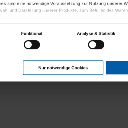
kies sind eine notwendige Voraussetzung zur Nutzung unserer
wahl und Darstellung unserer Produkte, zum Befüllen des Ware
sierter Angebote, Anzeigen und Inhalte aufgrund Ihres Nutzerverh
Funktional
Analyse & Statistik
stik- und Tracking-Zwecke zur Analyse und Optimierung unserer 
en. Diese übermitteln wir in anonymisierter Form an Dritte wie
 auch außerhalb unserer Webseiten ausgewählte Werbung anzeig
n", damit wir alle Cookies und Web-Technologien für Ihr personal
Nur notwendige Cookies
eweiligen Schaltflächen können Sie die Arten der Cookies selbst 
es mit einem Klick auf „Auswahl erlauben“ bestätigen. Fall Sie
wir lediglich die erwähnten technisch erforderlichen Cookies.
ahren Sie weiterführende Informationen über die jeweiligen Cooki
 Cookies“ können Sie allgemeine Informationen über Cookies 
llungen“ können Sie jederzeit Ihre Einwilligungserklärung anpass
die Nutzung der Webseite nicht erforderlich und kann jederzeit mit
Einwilligung hat jedoch keine Auswirkung auf die bisherigen Eins