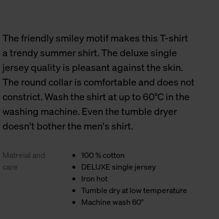
The friendly smiley motif makes this T-shirt
a trendy summer shirt. The deluxe single
jersey quality is pleasant against the skin.
The round collar is comfortable and does not
constrict. Wash the shirt at up to 60°C in the
washing machine. Even the tumble dryer
doesn't bother the men's shirt.
Matreial and
100 % cotton
care
DELUXE single jersey
Iron hot
Tumble dry at low temperature
Machine wash 60°