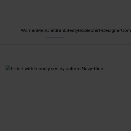
Women
Men
Children
Lifestyle
Sale
Shirt-Designer
Com