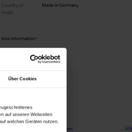
Country of
Made in Germany
origin
less information
Über Cookies
zugeschnittenes
en auf unseren Webseiten
auf welchen Geräten nutzen.