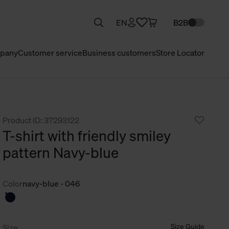
EN
B2B
pany
Customer service
Business customers
Store Locator
Product ID: 37293122
T-shirt with friendly smiley
pattern Navy-blue
Color
navy-blue - 046
Size Guide
Size