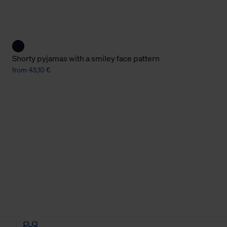
Cookies sowie die bis zum Zeitpunkt der Änderung gesammelte
ookies und Web-Technologien sowie die Nutzung Ihrer persönlic
g.
Shorty pyjamas with a smiley face pattern
from 43,10 €