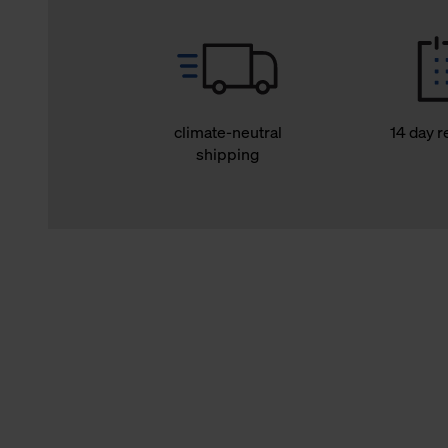
climate-neutral
14 day r
shipping