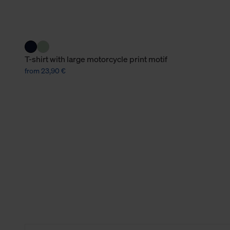
verbundene Verwendung der 
Weitere Informationen über C
unserer Datenschutzerklärun
T-shirt with large motorcycle print motif
from 23,90 €