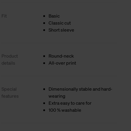
Fit
Basic
Classic cut
Short sleeve
Product
Round-neck
details
All-over print
Special
Dimensionally stable and hard-
features
wearing
Extra easy to care for
100 % washable