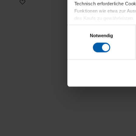
Technisch erforderliche Coo
Funktionen wie etwa zur Aus
des Kaufs zu gewährleisten.
Einwilligungsauswahl
Für die Darstellung personali
Notwendig
sowie für Marketing-, Stati
personenbezogene Information
Marketingpartner, um Ihnen
Klicken Sie auf "Alle erlaube
verwenden dürfen. Über die j
oder ablehnen möchten und di
erlauben möchten, verwenden 
Über den Reiter „Details“ erf
Verwendungszweck. Bei „Über
Menüpunkt „Datenschutzeinste
grundsätzlich freiwillig, für 
widerrufen. Der Widerruf der 