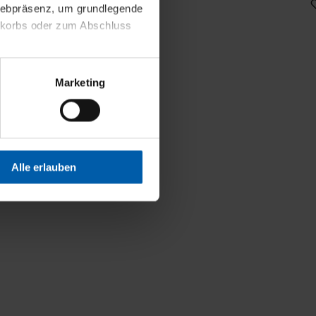
 Webpräsenz, um grundlegende
nkorbs oder zum Abschluss
altens und Ihres Profils
Marketing
Webpräsenz speichern wir
 etwa unsere
en zu können.
isiertes Einkaufserlebnis
Alle erlauben
festlegen, die Sie erlauben
 nur die notwendigen Cookies
es und ihren
einsehen. Über den
en. Ihre Einwilligung ist
 Wirkung für die Zukunft
tellungen und die damit