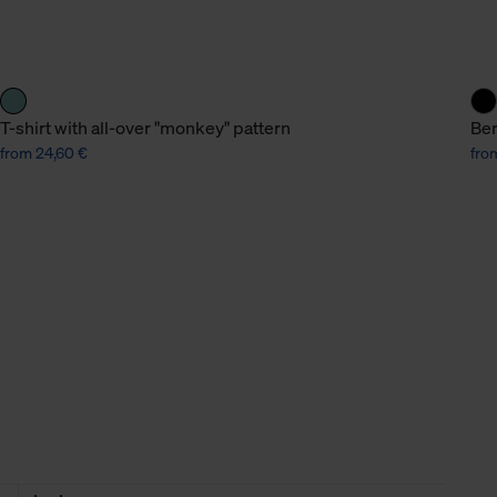
n Daten.
hen Daten finden Sie in
T-shirt with all-over "monkey" pattern
Ber
from 24,60 €
fro