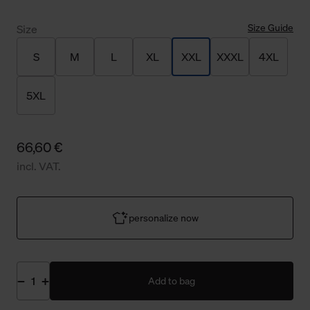
Size Guide
Size
S
M
L
XL
XXL
XXXL
4XL
5XL
66,60 €
incl. VAT.
personalize now
Add to bag