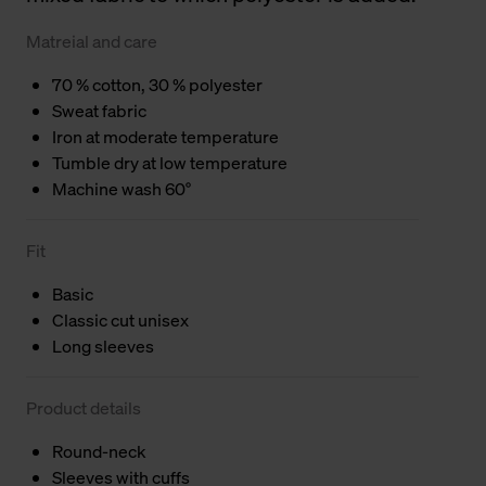
Matreial and care
70 % cotton, 30 % polyester
Sweat fabric
Iron at moderate temperature
Tumble dry at low temperature
Machine wash 60°
Fit
Basic
Classic cut unisex
Long sleeves
Product details
Round-neck
Sleeves with cuffs