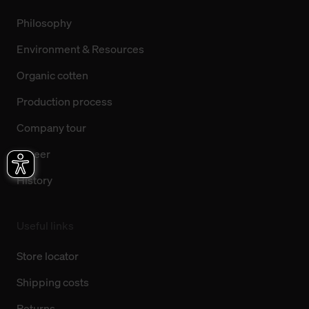
Philosophy
Environment & Resources
Organic cotten
Production process
Company tour
Career
History
Useful links
Store locator
Shipping costs
Returns