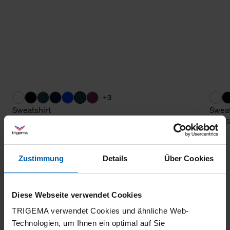
+3
Sweatshirt
Sweat
from 57,90 €
from 5
Zustimmung
Details
Über Cookies
Diese Webseite verwendet Cookies
TRIGEMA verwendet Cookies und ähnliche Web-
Technologien, um Ihnen ein optimal auf Sie