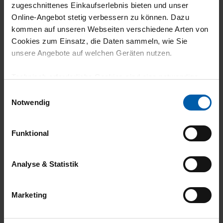
zugeschnittenes Einkaufserlebnis bieten und unser
climate-neutral
Family business
Online-Angebot stetig verbessern zu können. Dazu
shipping
kommen auf unseren Webseiten verschiedene Arten von
Cookies zum Einsatz, die Daten sammeln, wie Sie
unsere Angebote auf welchen Geräten nutzen.
Technisch erforderliche Cookies sind eine notwendige
Voraussetzung zur Nutzung unserer Webpräsenz, um
Einwilligungsauswahl
grundlegende Funktionen wie etwa zur Auswahl und
Notwendig
14 day return policy
100% Made in
Darstellung unserer Produkte, zum Befüllen des
Warenkorbs oder zum Abschluss des Kaufs zu
Burladingen
Funktional
gewährleisten.
Für die Darstellung personalisierter Angebote, Anzeigen
Analyse & Statistik
und Inhalte aufgrund Ihres Nutzerverhaltens und Ihres
Profils sowie für Marketing-, Statistik- und Tracking-
Marketing
Zwecke zur Analyse und Optimierung unserer
Webpräsenz speichern wir personenbezogene
Environmentally
Job Guarantee
Informationen. Diese übermitteln wir in anonymisierter