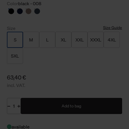
Color
black - 008
Size Guide
Size
S
M
L
XL
XXL
XXXL
4XL
5XL
63,40 €
incl. VAT.
Add to bag
available