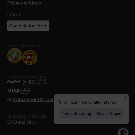
Privacy settings
Imprint
Cancellation Form
secure purchase
Payment methods
or
Prepayment by bank transfer
Shipping methods
DPD and DHL