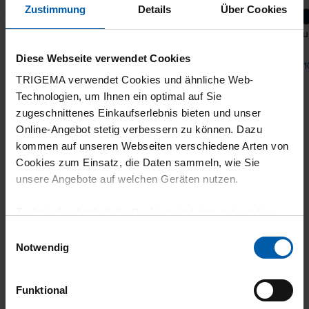
Zustimmung
Details
Über Cookies
Bermuda Shorts DELUXE Cotton
Leisu
Diese Webseite verwendet Cookies
from 57,40 €
from 1
TRIGEMA verwendet Cookies und ähnliche Web-
Technologien, um Ihnen ein optimal auf Sie
zugeschnittenes Einkaufserlebnis bieten und unser
Online-Angebot stetig verbessern zu können. Dazu
kommen auf unseren Webseiten verschiedene Arten von
Cookies zum Einsatz, die Daten sammeln, wie Sie
unsere Angebote auf welchen Geräten nutzen.
Technisch erforderliche Cookies sind eine notwendige
climate-neutral
Family business
Voraussetzung zur Nutzung unserer Webpräsenz, um
Einwilligungsauswahl
shipping
grundlegende Funktionen wie etwa zur Auswahl und
Notwendig
Darstellung unserer Produkte, zum Befüllen des
Warenkorbs oder zum Abschluss des Kaufs zu
Funktional
gewährleisten.