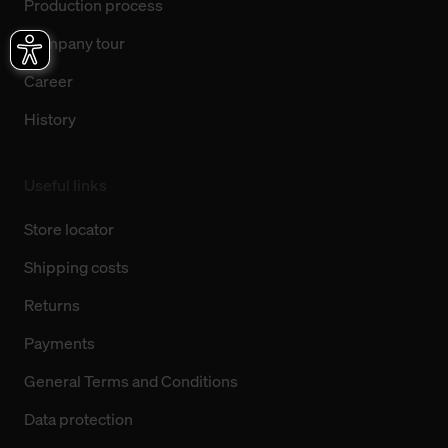
Production process
Company tour
Career
History
Useful links
Store locator
Shipping costs
Returns
Payments
General Terms and Conditions
Data protection