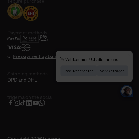
secure purchase
Payment methods
or
Prepayment by bank transfer
Shipping methods
DPD and DHL
trigema on the social
Copyright 2026 trigema.