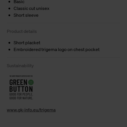
Basic
Classic cut unisex
Short sleeve
Product details
Short placket
Embroidered trigema logo on chest pocket
Sustainability
www.gk-info.eu/trigema