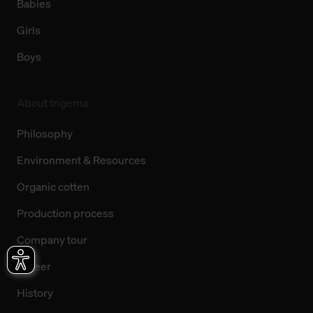
Babies
Girls
Boys
About trigema
Philosophy
Environment & Resources
Organic cotten
Production process
Company tour
Career
History