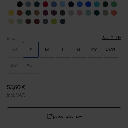
Size Guide
Size
XS
S
M
L
XL
XXL
XXXL
4XL
5XL
55,60 €
incl. VAT.
personalize now