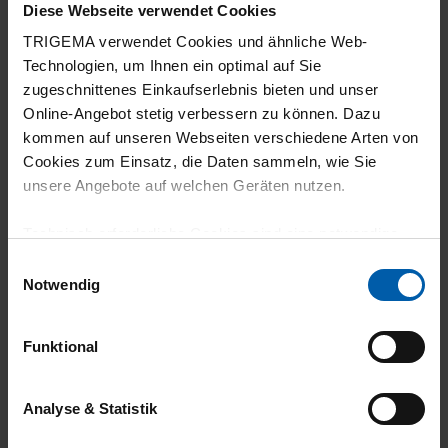
Diese Webseite verwendet Cookies
TRIGEMA verwendet Cookies und ähnliche Web-
Technologien, um Ihnen ein optimal auf Sie
zugeschnittenes Einkaufserlebnis bieten und unser
Online-Angebot stetig verbessern zu können. Dazu
kommen auf unseren Webseiten verschiedene Arten von
Cookies zum Einsatz, die Daten sammeln, wie Sie
climate-neutral
Family business
unsere Angebote auf welchen Geräten nutzen.
shipping
Technisch erforderliche Cookies sind eine notwendige
Voraussetzung zur Nutzung unserer Webpräsenz, um
Einwilligungsauswahl
grundlegende Funktionen wie etwa zur Auswahl und
Notwendig
Darstellung unserer Produkte, zum Befüllen des
Warenkorbs oder zum Abschluss des Kaufs zu
Funktional
gewährleisten.
14 day return policy
100% Made in
Für die Darstellung personalisierter Angebote, Anzeigen
Analyse & Statistik
Burladingen
und Inhalte aufgrund Ihres Nutzerverhaltens und Ihres