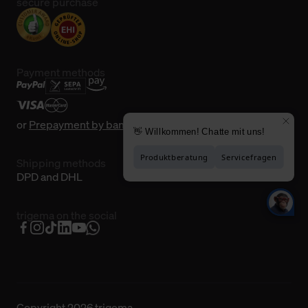
secure purchase
Payment methods
or
Prepayment by bank transfer
Shipping methods
DPD and DHL
trigema on the social
Copyright 2026 trigema.