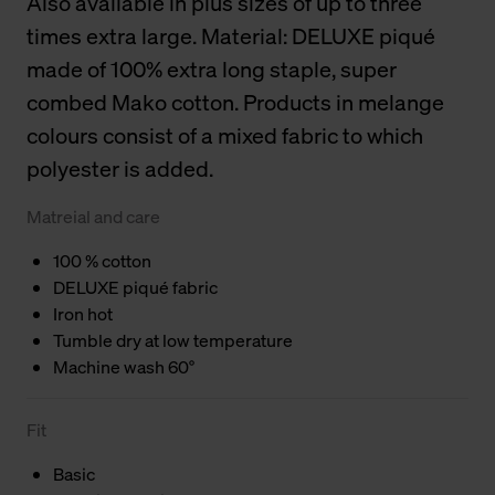
Also available in plus sizes of up to three
times extra large. Material: DELUXE piqué
made of 100% extra long staple, super
combed Mako cotton. Products in melange
colours consist of a mixed fabric to which
polyester is added.
Matreial and care
100 % cotton
DELUXE piqué fabric
Iron hot
Tumble dry at low temperature
Machine wash 60°
Fit
Basic