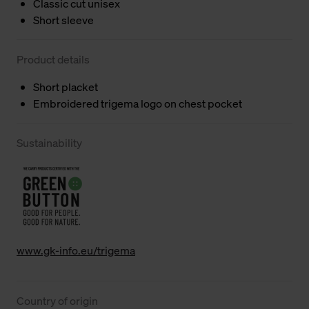
Classic cut unisex
Short sleeve
Product details
Short placket
Embroidered trigema logo on chest pocket
Sustainability
www.gk-info.eu/trigema
Country of origin