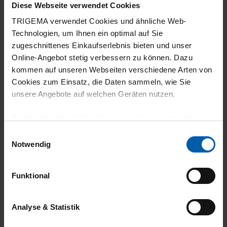
Diese Webseite verwendet Cookies
TRIGEMA verwendet Cookies und ähnliche Web-
Technologien, um Ihnen ein optimal auf Sie
zugeschnittenes Einkaufserlebnis bieten und unser
Online-Angebot stetig verbessern zu können. Dazu
kommen auf unseren Webseiten verschiedene Arten von
Cookies zum Einsatz, die Daten sammeln, wie Sie
climate-neutral
Family business
unsere Angebote auf welchen Geräten nutzen.
shipping
Technisch erforderliche Cookies sind eine notwendige
Voraussetzung zur Nutzung unserer Webpräsenz, um
Einwilligungsauswahl
grundlegende Funktionen wie etwa zur Auswahl und
Notwendig
Darstellung unserer Produkte, zum Befüllen des
Warenkorbs oder zum Abschluss des Kaufs zu
Funktional
gewährleisten.
14 day return policy
100% Made in
Für die Darstellung personalisierter Angebote, Anzeigen
Analyse & Statistik
Burladingen
und Inhalte aufgrund Ihres Nutzerverhaltens und Ihres