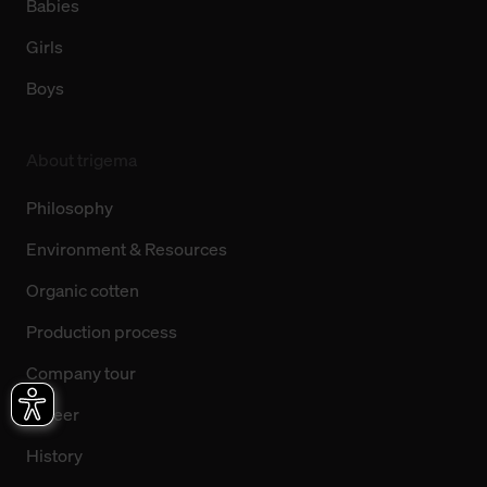
Babies
Girls
Boys
About trigema
Philosophy
Environment & Resources
Organic cotten
Production process
Company tour
Career
History