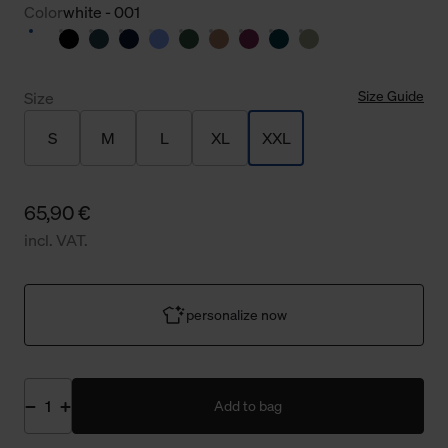
Color
white - 001
Size Guide
Size
S
M
L
XL
XXL
65,90 €
incl. VAT.
personalize now
Add to bag