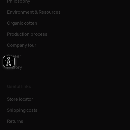
Philosophy
Environment & Resources
Organic cotten
Production process
Company tour
Career
History
Useful links
Store locator
Shipping costs
Returns