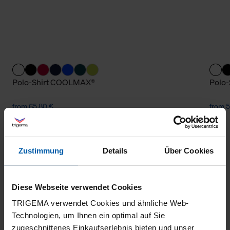
Polo-Shirt COOLMAX®
Polo-
from 65,80 €
from 5
Zustimmung
Details
Über Cookies
Diese Webseite verwendet Cookies
TRIGEMA verwendet Cookies und ähnliche Web-
Technologien, um Ihnen ein optimal auf Sie
climate-neutral
Family business
zugeschnittenes Einkaufserlebnis bieten und unser