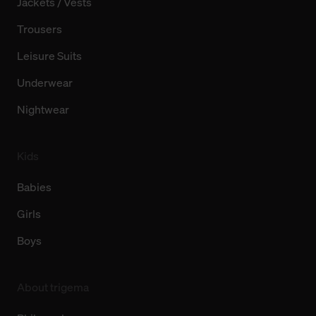
Jackets / Vests
Trousers
Leisure Suits
Underwear
Nightwear
Kids
Babies
Girls
Boys
About trigema