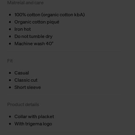
Matreial and care
100% cotton (organic cotton kbA)
Organic cotton piqué
Iron hot
Do not tumble dry
Machine wash 40°
Fit
Casual
Classic cut
Short sleeve
Product details
Collar with placket
With trigema logo