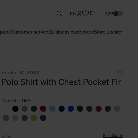
EN
B2B
pany
Customer service
Business customers
Store Locator
Product ID: 27602
Polo Shirt with Chest Pocket Fir
Color
fir - 053
Size Guide
Size