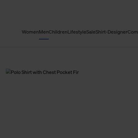
Women
Men
Children
Lifestyle
Sale
Shirt-Designer
Com