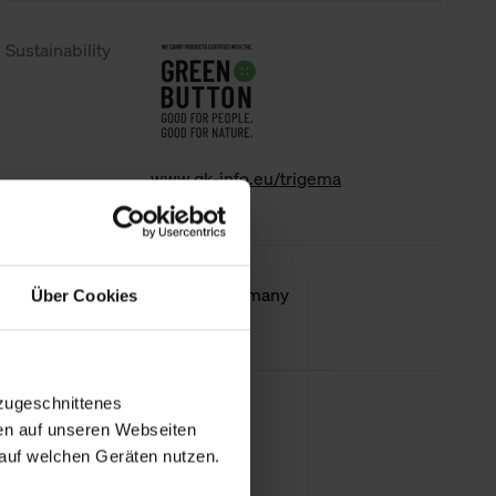
Sustainability
www.gk-info.eu/trigema
Country of
Made in Germany
Über Cookies
origin
zugeschnittenes
less information
en auf unseren Webseiten
auf welchen Geräten nutzen.