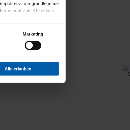
 Webpräsenz, um grundlegende
nkorbs oder zum Abschluss
altens und Ihres Profils
Marketing
Webpräsenz speichern wir
 etwa unsere
en zu können.
isiertes Einkaufserlebnis
Alle erlauben
festlegen, die Sie erlauben
 nur die notwendigen Cookies
es und ihren
einsehen. Über den
en. Ihre Einwilligung ist
 Wirkung für die Zukunft
tellungen und die damit