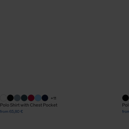
n Daten.
hen Daten finden Sie in
+11
Polo Shirt with Chest Pocket
Pol
from 65,80 €
fro