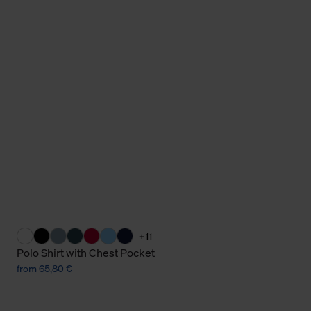
Cookies sowie die bis zum Zeitpunkt der Änderung gesammelte
ookies und Web-Technologien sowie die Nutzung Ihrer persönlic
g.
+11
Polo Shirt with Chest Pocket
from 65,80 €