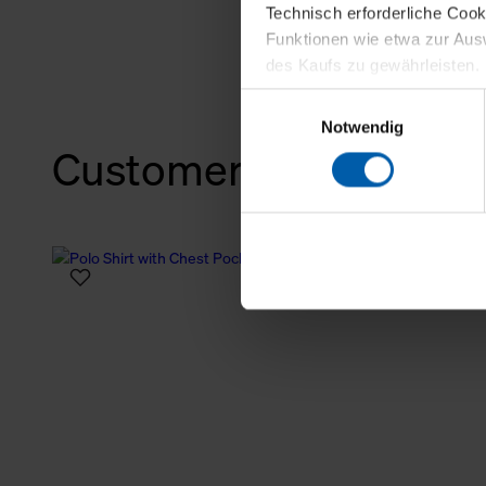
Technisch erforderliche Coo
Funktionen wie etwa zur Aus
des Kaufs zu gewährleisten.
Einwilligungsauswahl
Für die Darstellung personali
Notwendig
sowie für Marketing-, Stati
Customers also bough
personenbezogene Information
Marketingpartner, um Ihnen
Klicken Sie auf "Alle erlaube
verwenden dürfen. Über die j
oder ablehnen möchten und di
erlauben möchten, verwenden 
Über den Reiter „Details“ erf
Verwendungszweck. Bei „Über
Menüpunkt „Datenschutzeinste
grundsätzlich freiwillig, für 
widerrufen. Der Widerruf der 