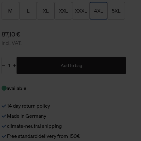
M
L
XL
XXL
XXXL
4XL
5XL
87,10 €
incl. VAT.
Add to bag
available
14 day return policy
Made in Germany
climate-neutral shipping
Free standard delivery from 150€