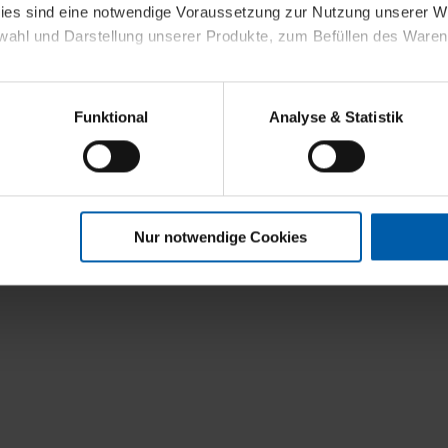
kies sind eine notwendige Voraussetzung zur Nutzung unserer
wahl und Darstellung unserer Produkte, zum Befüllen des Ware
sierter Angebote, Anzeigen und Inhalte aufgrund Ihres Nutzerverh
Funktional
Analyse & Statistik
stik- und Tracking-Zwecke zur Analyse und Optimierung unserer 
t
en. Diese übermitteln wir in anonymisierter Form an Dritte wie
 auch außerhalb unserer Webseiten ausgewählte Werbung anzeig
n", damit wir alle Cookies und Web-Technologien für Ihr personal
Nur notwendige Cookies
eweiligen Schaltflächen können Sie die Arten der Cookies selbst 
es mit einem Klick auf „Auswahl erlauben“ bestätigen. Fall Sie
wir lediglich die erwähnten technisch erforderlichen Cookies.
ahren Sie weiterführende Informationen über die jeweiligen Cooki
 Cookies“ können Sie allgemeine Informationen über Cookies 
llungen“ können Sie jederzeit Ihre Einwilligungserklärung anpass
die Nutzung der Webseite nicht erforderlich und kann jederzeit mit
Einwilligung hat jedoch keine Auswirkung auf die bisherigen Eins