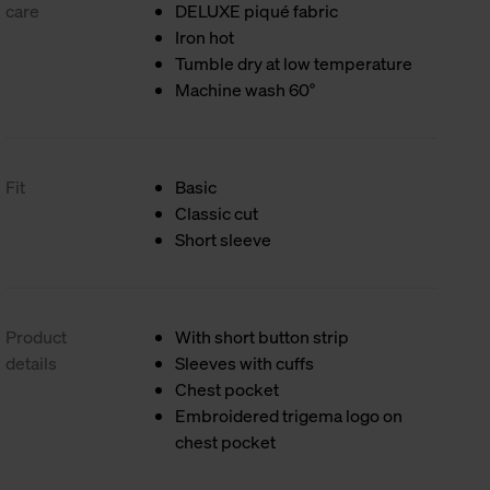
care
DELUXE piqué fabric
Iron hot
Tumble dry at low temperature
Machine wash 60°
Fit
Basic
Classic cut
Short sleeve
Product
With short button strip
details
Sleeves with cuffs
Chest pocket
Embroidered trigema logo on
chest pocket