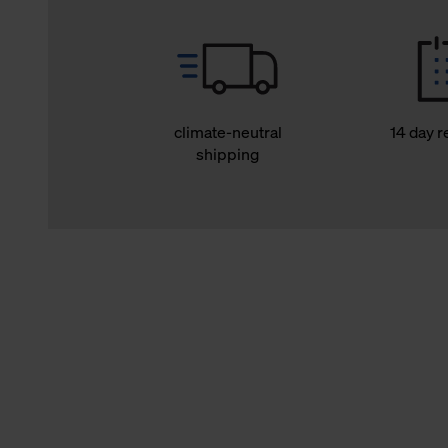
climate-neutral
14 day r
shipping