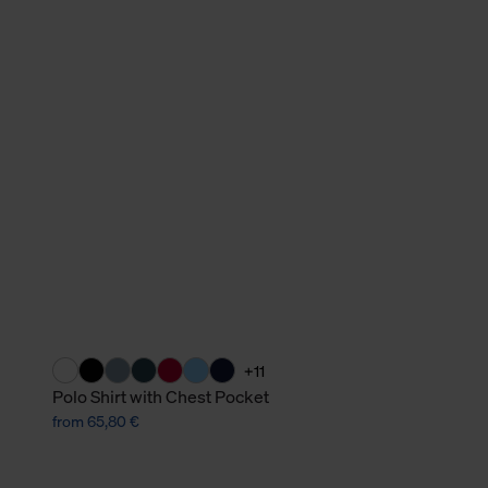
verbundene Verwendung der 
Weitere Informationen über C
unserer Datenschutzerklärun
+11
Polo Shirt with Chest Pocket
from 65,80 €