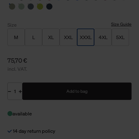
Size Guide
Size
M
L
XL
XXL
XXXL
4XL
5XL
75,70 €
incl. VAT.
Add to bag
available
14 day return policy