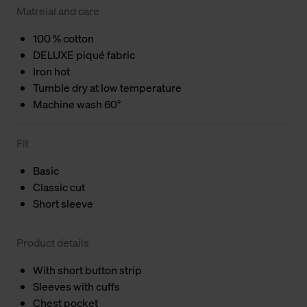
Matreial and care
100 % cotton
DELUXE piqué fabric
Iron hot
Tumble dry at low temperature
Machine wash 60°
Fit
Basic
Classic cut
Short sleeve
Product details
With short button strip
Sleeves with cuffs
Chest pocket