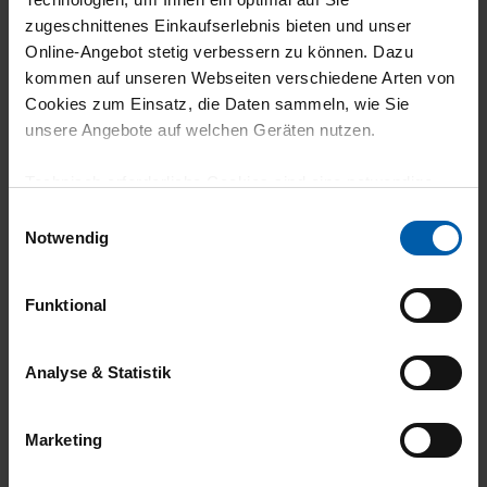
zugeschnittenes Einkaufserlebnis bieten und unser
climate-neutral
Family business
Online-Angebot stetig verbessern zu können. Dazu
shipping
kommen auf unseren Webseiten verschiedene Arten von
Cookies zum Einsatz, die Daten sammeln, wie Sie
unsere Angebote auf welchen Geräten nutzen.
Technisch erforderliche Cookies sind eine notwendige
Voraussetzung zur Nutzung unserer Webpräsenz, um
Einwilligungsauswahl
grundlegende Funktionen wie etwa zur Auswahl und
Notwendig
Darstellung unserer Produkte, zum Befüllen des
14 day return policy
100% Made in
Warenkorbs oder zum Abschluss des Kaufs zu
Funktional
Burladingen
gewährleisten.
Für die Darstellung personalisierter Angebote, Anzeigen
Analyse & Statistik
und Inhalte aufgrund Ihres Nutzerverhaltens und Ihres
Profils sowie für Marketing-, Statistik- und Tracking-
Marketing
Zwecke zur Analyse und Optimierung unserer
Webpräsenz speichern wir personenbezogene