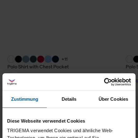
+11
Polo Shirt with Chest Pocket
Polo 
from 65,80 €
from 6
Zustimmung
Details
Über Cookies
Diese Webseite verwendet Cookies
TRIGEMA verwendet Cookies und ähnliche Web-
Technologien, um Ihnen ein optimal auf Sie