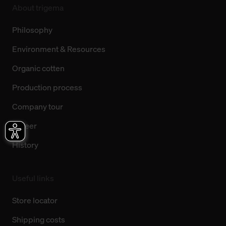
About trigema
Philosophy
Environment & Resources
Organic cotten
Production process
Company tour
Career
History
Useful links
Store locator
Shipping costs