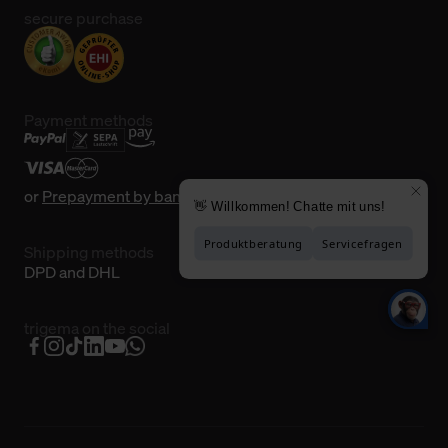
secure purchase
Payment methods
or
Prepayment by bank transfer
Shipping methods
DPD and DHL
trigema on the social