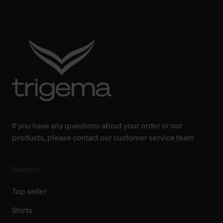
bisherigen Einstellungen und die damit verbundene
Verwendung der Cookies sowie die bis zum Zeitpunkt der
Änderung gesammelten Daten.
Weitere Informationen über Cookies und Web-
Technologien sowie die Nutzung Ihrer persönlichen Daten
finden Sie in unserer Datenschutzerklärung.
If you have any questions about your order or our
products, please contact our customer service team
Women
Top seller
Shirts