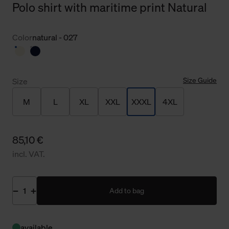
Polo shirt with maritime print Natural
Color
natural - 027
Size Guide
Size
M
L
XL
XXL
XXXL
4XL
85,10 €
incl. VAT.
Add to bag
available