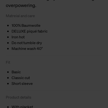
overpowering.
Matreial and care
100% Baumwolle
DELUXE piqué fabric
Iron hot
Do not tumble dry
Machine wash 40°
Fit
Basic
Classic cut
Short sleeve
Product details
With placket