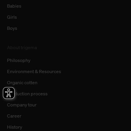
Babies
Girls
Boys
About trigema
Philosophy
Environment & Resources
Organic cotten
Production process
Company tour
Career
History