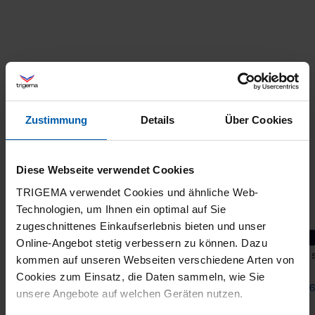
Zustimmung
Details
Über Cookies
Diese Webseite verwendet Cookies
TRIGEMA verwendet Cookies und ähnliche Web-
Technologien, um Ihnen ein optimal auf Sie
zugeschnittenes Einkaufserlebnis bieten und unser
Online-Angebot stetig verbessern zu können. Dazu
Polo shirt with raglan sleeves and a trigema
Polo 
kommen auf unseren Webseiten verschiedene Arten von
chest patch
Cookies zum Einsatz, die Daten sammeln, wie Sie
from 74,00 €
from 6
unsere Angebote auf welchen Geräten nutzen.