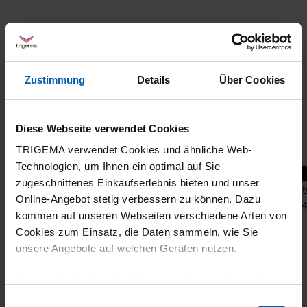
Zustimmung
Details
Über Cookies
Diese Webseite verwendet Cookies
TRIGEMA verwendet Cookies und ähnliche Web-
Technologien, um Ihnen ein optimal auf Sie
zugeschnittenes Einkaufserlebnis bieten und unser
Bermuda Shorts DELUXE Cotton
Short
Online-Angebot stetig verbessern zu können. Dazu
from 57,40 €
from 4
kommen auf unseren Webseiten verschiedene Arten von
Cookies zum Einsatz, die Daten sammeln, wie Sie
unsere Angebote auf welchen Geräten nutzen.
Technisch erforderliche Cookies sind eine notwendige
Voraussetzung zur Nutzung unserer Webpräsenz, um
Einwilligungsauswahl