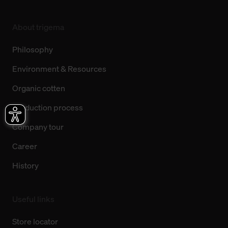
About trigema
Philosophy
Environment & Resources
Organic cotten
Production process
Company tour
Career
History
Useful links
Store locator