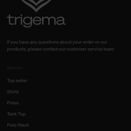
Änderung gesammelten Daten.
Weitere Informationen über Cookies und Web-
Technologien sowie die Nutzung Ihrer persönlichen Daten
finden Sie in unserer Datenschutzerklärung.
If you have any questions about your order or our
products, please contact our customer service team
Women
Top seller
Shirts
Polos
Tank Top
Polo-Neck