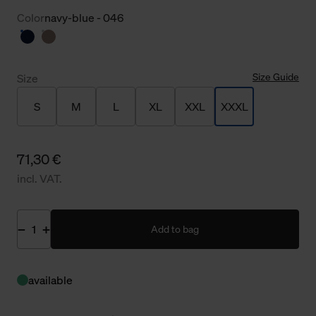
Color
navy-blue - 046
Size Guide
Size
S
M
L
XL
XXL
XXXL
71,30 €
incl. VAT.
Add to bag
available