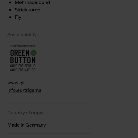
Mehrnadelbund
Strickkordel
Fly
Sustainability
www.gk-
info.eu/trigema
Country of origin
Made in Germany