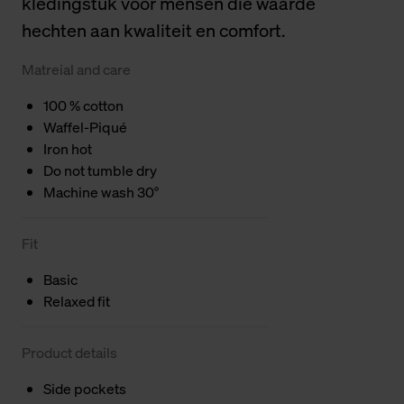
kledingstuk voor mensen die waarde
hechten aan kwaliteit en comfort.
Matreial and care
100 % cotton
Waffel-Piqué
Iron hot
Do not tumble dry
Machine wash 30°
Fit
Basic
Relaxed fit
Product details
Side pockets