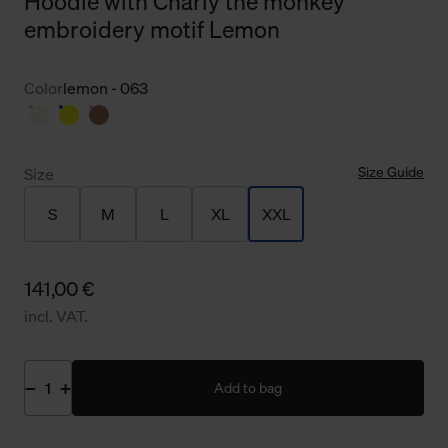
Hoodie with Charly the monkey
embroidery motif Lemon
Color
lemon - 063
Size Guide
Size
S
M
L
XL
XXL
141,00 €
incl. VAT.
Add to bag