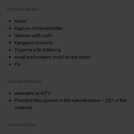
Product details
Hood
Kapuze mit Innenfutter
Sleeves with cuffs
Kangaroo pockets
Trigema with lettering
small embroidery motif on the chest
Fly
Special features
washable at 40°C
Possible fine specks in the natural colour – 027 of the
material
Sustainability