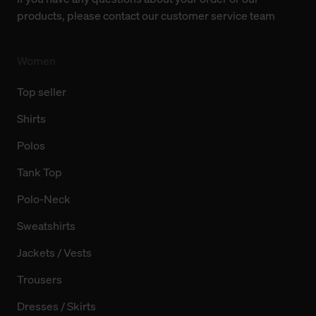
Technologien sowie die Nutzung Ihrer persönlichen Daten
products, please contact our customer service team
finden Sie in unserer Datenschutzerklärung.
Women
Top seller
Shirts
Polos
Tank Top
Polo-Neck
Sweatshirts
Jackets / Vests
Trousers
Dresses / Skirts