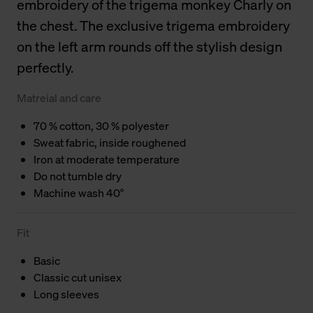
embroidery of the trigema monkey Charly on
the chest. The exclusive trigema embroidery
on the left arm rounds off the stylish design
perfectly.
Matreial and care
70 % cotton, 30 % polyester
Sweat fabric, inside roughened
Iron at moderate temperature
Do not tumble dry
Machine wash 40°
Fit
Basic
Classic cut unisex
Long sleeves