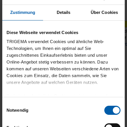
Zustimmung
Details
Über Cookies
Hoodie with Charly the monkey embroidery
Hoodi
Diese Webseite verwendet Cookies
motif
motif
TRIGEMA verwendet Cookies und ähnliche Web-
from 122,60 €
from 1
Technologien, um Ihnen ein optimal auf Sie
zugeschnittenes Einkaufserlebnis bieten und unser
Online-Angebot stetig verbessern zu können. Dazu
kommen auf unseren Webseiten verschiedene Arten von
Cookies zum Einsatz, die Daten sammeln, wie Sie
unsere Angebote auf welchen Geräten nutzen.
Technisch erforderliche Cookies sind eine notwendige
Voraussetzung zur Nutzung unserer Webpräsenz, um
Einwilligungsauswahl
climate-neutral
Family business
grundlegende Funktionen wie etwa zur Auswahl und
Notwendig
shipping
Darstellung unserer Produkte, zum Befüllen des
Warenkorbs oder zum Abschluss des Kaufs zu