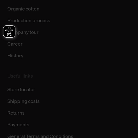
Organic cotten
Production process
Company tour
Career
History
Useful links
Store locator
Shipping costs
Returns
Payments
General Terms and Conditions