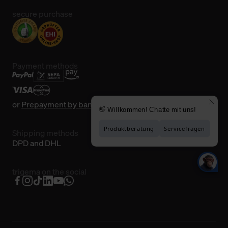
secure purchase
Payment methods
or
Prepayment by bank transfer
Shipping methods
DPD and DHL
trigema on the social