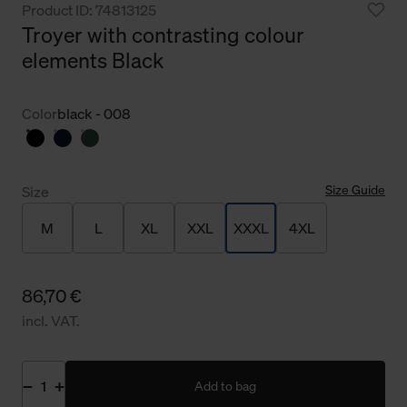
Product ID: 74813125
Troyer with contrasting colour
elements Black
Color
black - 008
Size Guide
Size
M
L
XL
XXL
XXXL
4XL
86,70 €
incl. VAT.
Add to bag