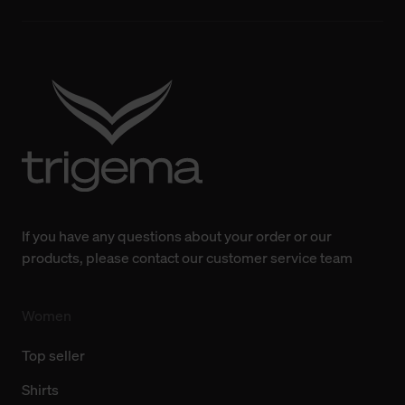
bisherigen Einstellungen und die damit verbundene
Verwendung der Cookies sowie die bis zum Zeitpunkt der
Änderung gesammelten Daten.
Weitere Informationen über Cookies und Web-
Technologien sowie die Nutzung Ihrer persönlichen Daten
finden Sie in unserer Datenschutzerklärung.
If you have any questions about your order or our
products, please contact our customer service team
Women
Top seller
Shirts