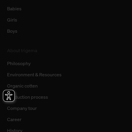
Babies
Girls
Boys
About trigema
Philosophy
Environment & Resources
Organic cotten
Production process
Company tour
Career
History