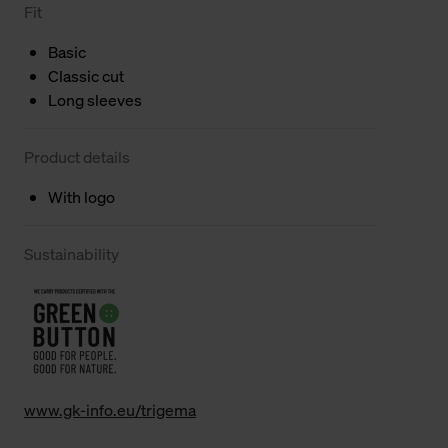
Fit
Basic
Classic cut
Long sleeves
Product details
With logo
Sustainability
www.gk-info.eu/trigema