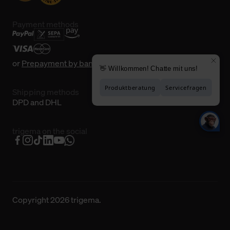
Payment methods
or
Prepayment by bank transfer
Shipping methods
DPD and DHL
trigema on the social
Copyright 2026 trigema.