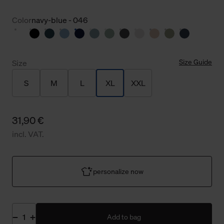
Color
navy-blue - 046
Size Guide
Size
S
M
L
XL
XXL
31,90 €
incl. VAT.
personalize now
Add to bag