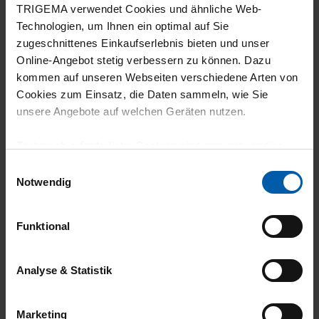
TRIGEMA verwendet Cookies und ähnliche Web-
Technologien, um Ihnen ein optimal auf Sie
zugeschnittenes Einkaufserlebnis bieten und unser
Online-Angebot stetig verbessern zu können. Dazu
kommen auf unseren Webseiten verschiedene Arten von
climate-neutral
Family business
Cookies zum Einsatz, die Daten sammeln, wie Sie
shipping
unsere Angebote auf welchen Geräten nutzen.
Technisch erforderliche Cookies sind eine notwendige
Voraussetzung zur Nutzung unserer Webpräsenz, um
Einwilligungsauswahl
grundlegende Funktionen wie etwa zur Auswahl und
Notwendig
Darstellung unserer Produkte, zum Befüllen des
Warenkorbs oder zum Abschluss des Kaufs zu
Funktional
gewährleisten.
14 day return policy
100% Made in
Burladingen
Für die Darstellung personalisierter Angebote, Anzeigen
Analyse & Statistik
und Inhalte aufgrund Ihres Nutzerverhaltens und Ihres
Profils sowie für Marketing-, Statistik- und Tracking-
Marketing
Zwecke zur Analyse und Optimierung unserer