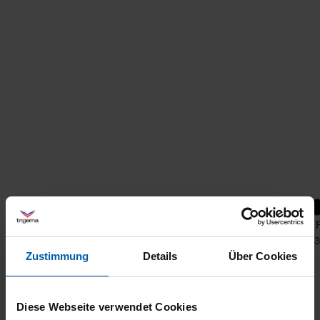
+5
Slim Fit T-Shirt made of DELUXE Cotton
Slim 
from 31,90 €
from 3
Zustimmung
Details
Über Cookies
Diese Webseite verwendet Cookies