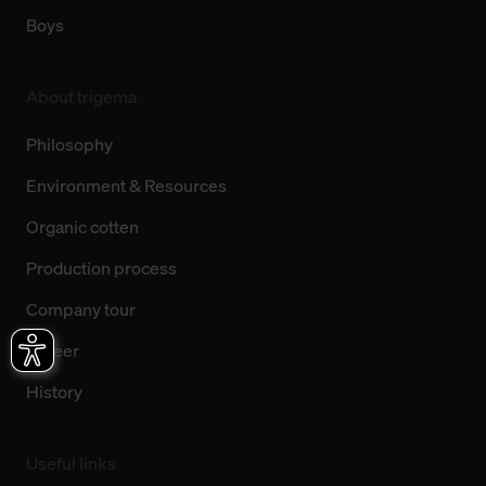
Boys
About trigema
Philosophy
Environment & Resources
Organic cotten
Production process
Company tour
Career
History
Useful links