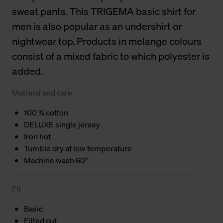
sweat pants. This TRIGEMA basic shirt for
men is also popular as an undershirt or
nightwear top. Products in melange colours
consist of a mixed fabric to which polyester is
added.
Matreial and care
100 % cotton
DELUXE single jersey
Iron hot
Tumble dry at low temperature
Machine wash 60°
Fit
Basic
Fitted cut