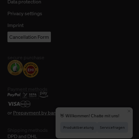
Data protection
Privacy settings
Imprint
Cancellation Form
secure purchase
Payment methods
or
Prepayment by bank transfer
Shipping methods
DPD and DHL