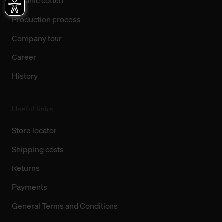
Organic cotten
Production process
Company tour
Career
History
Useful links
Store locator
Shipping costs
Returns
Payments
General Terms and Conditions