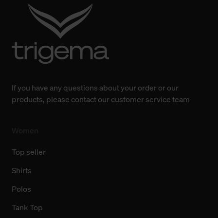
Änderung gesammelten Daten.
Weitere Informationen über Cookies und Web-
Technologien sowie die Nutzung Ihrer persönlichen Daten
finden Sie in unserer Datenschutzerklärung.
If you have any questions about your order or our
products, please contact our customer service team
Women
Top seller
Shirts
Polos
Tank Top