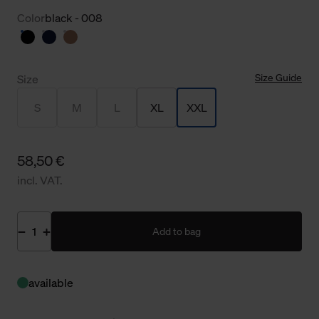
Color
black - 008
Size Guide
Size
S
M
L
XL
XXL
58,50 €
incl. VAT.
Add to bag
available