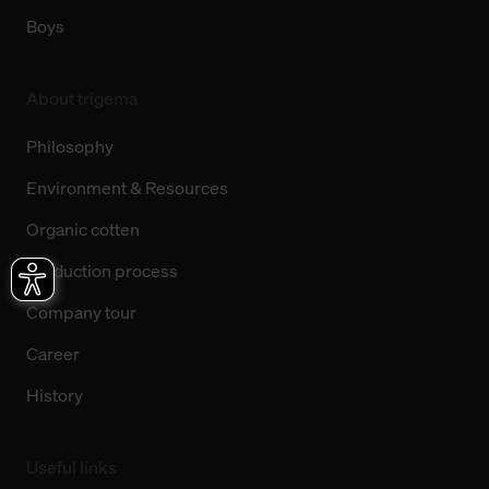
Boys
About trigema
Philosophy
Environment & Resources
Organic cotten
Production process
Company tour
Career
History
Useful links