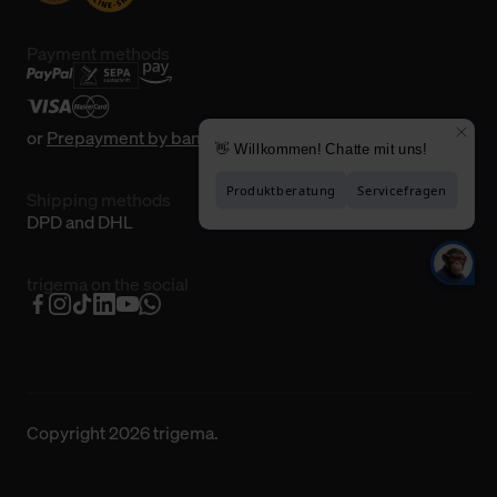
Payment methods
or
Prepayment by bank transfer
Shipping methods
DPD and DHL
trigema on the social
Copyright 2026 trigema.