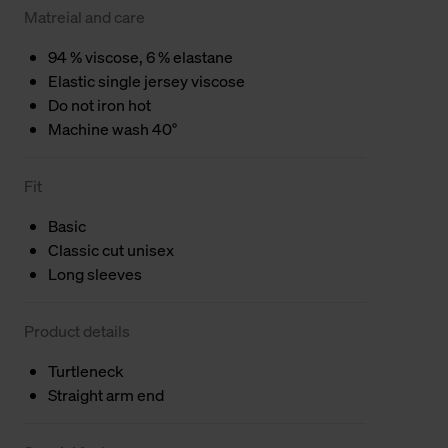
Matreial and care
94 % viscose, 6 % elastane
Elastic single jersey viscose
Do not iron hot
Machine wash 40°
Fit
Basic
Classic cut unisex
Long sleeves
Product details
Turtleneck
Straight arm end