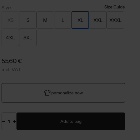
Size Guide
Size
XS
S
M
L
XL
XXL
XXXL
4XL
5XL
55,60 €
incl. VAT.
personalize now
Add to bag