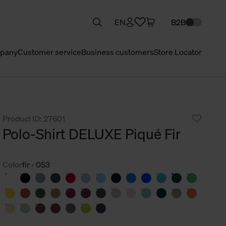
EN
B2B
pany
Customer service
Business customers
Store Locator
Product ID: 27601
Polo-Shirt DELUXE Piqué Fir
Color
fir - 053