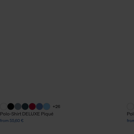
+26
Polo-Shirt DELUXE Piqué
Pol
from 55,60 €
fro