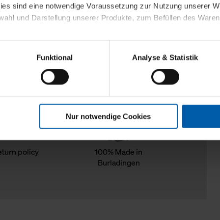
kies sind eine notwendige Voraussetzung zur Nutzung unserer
wahl und Darstellung unserer Produkte, zum Befüllen des Ware
sierter Angebote, Anzeigen und Inhalte aufgrund Ihres Nutzerverh
Funktional
Analyse & Statistik
stik- und Tracking-Zwecke zur Analyse und Optimierung unserer 
en. Diese übermitteln wir in anonymisierter Form an Dritte wie
 auch außerhalb unserer Webseiten ausgewählte Werbung anzeig
n", damit wir alle Cookies und Web-Technologien für Ihr personal
Nur notwendige Cookies
eweiligen Schaltflächen können Sie die Arten der Cookies selbst 
es mit einem Klick auf „Auswahl erlauben“ bestätigen. Fall Sie
wir lediglich die erwähnten technisch erforderlichen Cookies.
eturn policy
100% Made in
Burladingen
ahren Sie weiterführende Informationen über die jeweiligen Cooki
 Cookies“ können Sie allgemeine Informationen über Cookies 
llungen“ können Sie jederzeit Ihre Einwilligungserklärung anpass
die Nutzung der Webseite nicht erforderlich und kann jederzeit mit
Einwilligung hat jedoch keine Auswirkung auf die bisherigen Eins