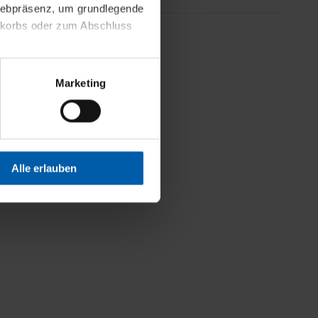
 Webpräsenz, um grundlegende
nkorbs oder zum Abschluss
less information
altens und Ihres Profils
Marketing
Webpräsenz speichern wir
 etwa unsere
en zu können.
isiertes Einkaufserlebnis
Alle erlauben
festlegen, die Sie erlauben
 nur die notwendigen Cookies
es und ihren
einsehen. Über den
en. Ihre Einwilligung ist
 Wirkung für die Zukunft
tellungen und die damit