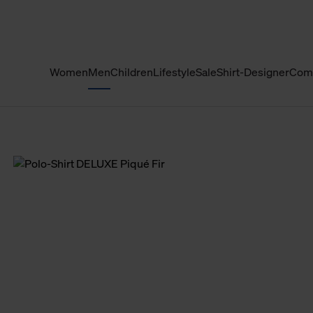
Women
Men
Children
Lifestyle
Sale
Shirt-Designer
Com