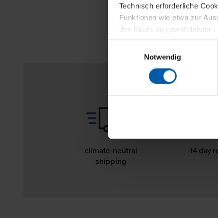
Technisch erforderliche Coo
Funktionen wie etwa zur Aus
des Kaufs zu gewährleisten.
Einwilligungsauswahl
Für die Darstellung personali
Notwendig
sowie für Marketing-, Stati
personenbezogene Information
Marketingpartner, um Ihnen
Klicken Sie auf "Alle erlaube
verwenden dürfen. Über die j
oder ablehnen möchten und di
erlauben möchten, verwenden 
climate-neutral
14 day r
shipping
Über den Reiter „Details“ erf
Verwendungszweck. Bei „Über
Menüpunkt „Datenschutzeinste
grundsätzlich freiwillig, für 
widerrufen. Der Widerruf der 