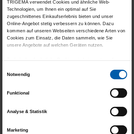
TRIGEMA verwendet Cookies und ähnliche Web-
Technologien, um Ihnen ein optimal auf Sie
zugeschnittenes Einkaufserlebnis bieten und unser
Online-Angebot stetig verbessern zu können. Dazu
climate-neutral
Family business
kommen auf unseren Webseiten verschiedene Arten von
Cookies zum Einsatz, die Daten sammeln, wie Sie
shipping
unsere Angebote auf welchen Geräten nutzen.
Technisch erforderliche Cookies sind eine notwendige
Voraussetzung zur Nutzung unserer Webpräsenz, um
Einwilligungsauswahl
grundlegende Funktionen wie etwa zur Auswahl und
Notwendig
Darstellung unserer Produkte, zum Befüllen des
Warenkorbs oder zum Abschluss des Kaufs zu
Funktional
14 day return policy
100% Made in
gewährleisten.
Burladingen
Für die Darstellung personalisierter Angebote, Anzeigen
Analyse & Statistik
und Inhalte aufgrund Ihres Nutzerverhaltens und Ihres
Profils sowie für Marketing-, Statistik- und Tracking-
Marketing
Zwecke zur Analyse und Optimierung unserer