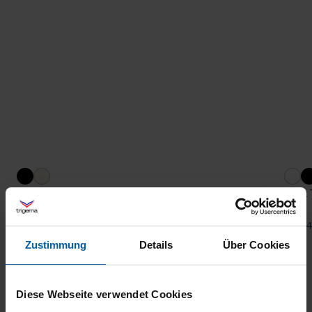
T-Shirt Merino Wool
Tank 
from 56,20 €
from 4
Zustimmung
Details
Über Cookies
Diese Webseite verwendet Cookies