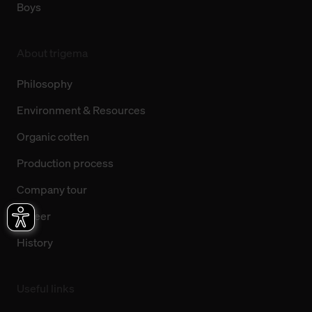
Boys
About trigema
Philosophy
Environment & Resources
Organic cotten
Production process
Company tour
Career
History
Useful links