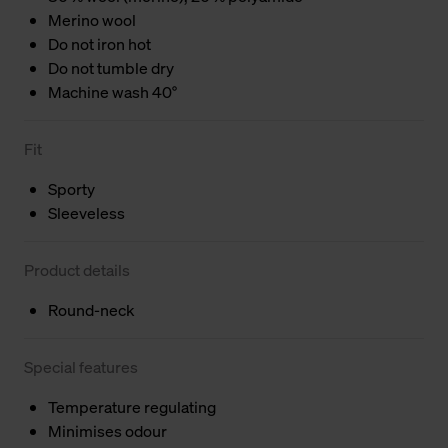
Merino wool
Do not iron hot
Do not tumble dry
Machine wash 40°
Fit
Sporty
Sleeveless
Product details
Round-neck
Special features
Temperature regulating
Minimises odour