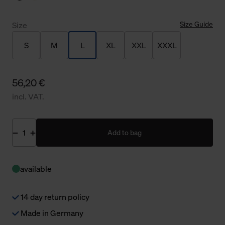
Size Guide
Size
S
M
L
XL
XXL
XXXL
56,20 €
incl. VAT.
Add to bag
available
14 day return policy
Made in Germany