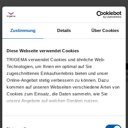
Zustimmung
Details
Über Cookies
Diese Webseite verwendet Cookies
TRIGEMA verwendet Cookies und ähnliche Web-
+7
Technologien, um Ihnen ein optimal auf Sie
T-Shirt 100% Cotton
T-Shi
zugeschnittenes Einkaufserlebnis bieten und unser
from 27,40 €
from 2
Online-Angebot stetig verbessern zu können. Dazu
kommen auf unseren Webseiten verschiedene Arten von
Cookies zum Einsatz, die Daten sammeln, wie Sie
unsere Angebote auf welchen Geräten nutzen.
Technisch erforderliche Cookies sind eine notwendige
Voraussetzung zur Nutzung unserer Webpräsenz, um
Einwilligungsauswahl