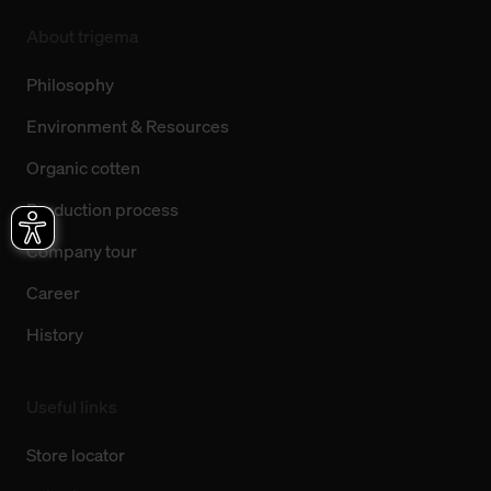
About trigema
Philosophy
Environment & Resources
Organic cotten
Production process
Company tour
Career
History
Useful links
Store locator