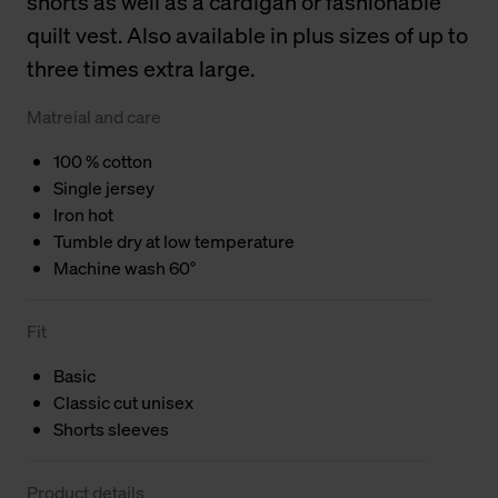
shorts as well as a cardigan or fashionable
quilt vest. Also available in plus sizes of up to
three times extra large.
Matreial and care
100 % cotton
Single jersey
Iron hot
Tumble dry at low temperature
Machine wash 60°
Fit
Basic
Classic cut unisex
Shorts sleeves
Product details