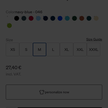
Color
navy-blue - 046
Size Guide
Size
XS
S
M
L
XL
XXL
XXXL
27,40 €
incl. VAT.
personalize now