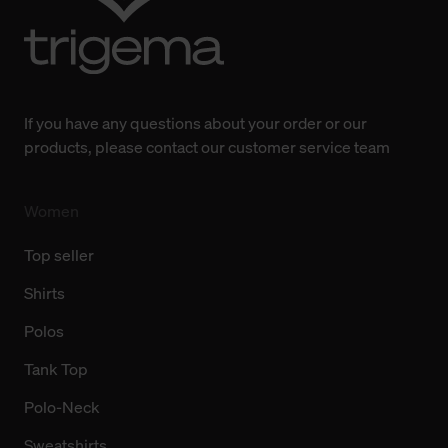
Weitere Informationen über Cookies und Web-
Technologien sowie die Nutzung Ihrer persönlichen Daten
finden Sie in unserer Datenschutzerklärung.
If you have any questions about your order or our
products, please contact our customer service team
Women
Top seller
Shirts
Polos
Tank Top
Polo-Neck
Sweatshirts