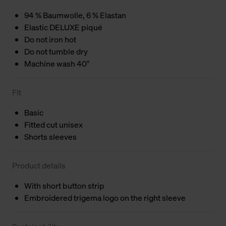
94 % Baumwolle, 6 % Elastan
Elastic DELUXE piqué
Do not iron hot
Do not tumble dry
Machine wash 40°
Fit
Basic
Fitted cut unisex
Shorts sleeves
Product details
With short button strip
Embroidered trigema logo on the right sleeve