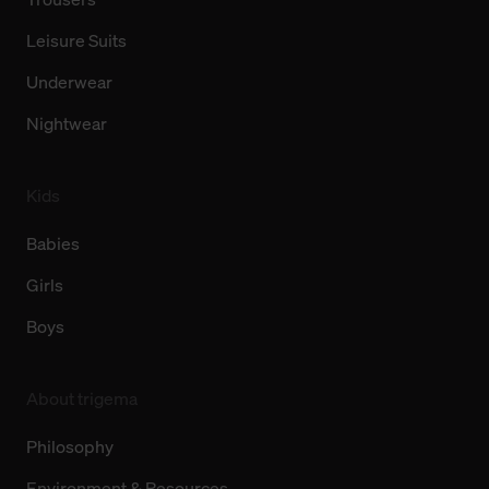
Leisure Suits
Underwear
Nightwear
Kids
Babies
Girls
Boys
About trigema
Philosophy
Environment & Resources