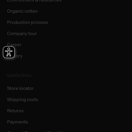
Organic cotten
Production process
Company tour
Career
History
Useful links
Store locator
Shipping costs
Returns
Payments