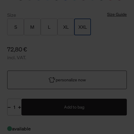
Size Guide
Size
S
M
L
XL
XXL
72,80 €
incl. VAT.
personalize now
Add to bag
available