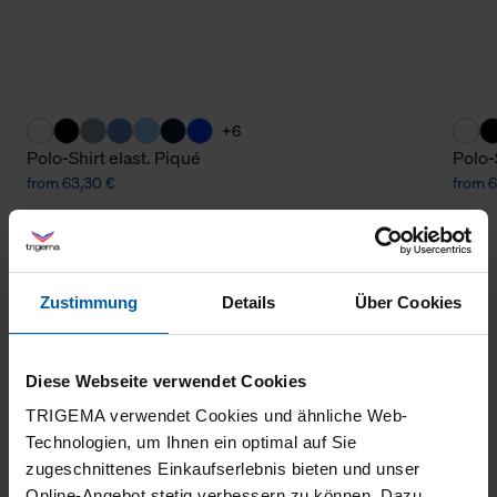
+6
Polo-Shirt elast. Piqué
Polo-
from 63,30 €
from 6
Zustimmung
Details
Über Cookies
Diese Webseite verwendet Cookies
TRIGEMA verwendet Cookies und ähnliche Web-
climate-neutral
Family business
Technologien, um Ihnen ein optimal auf Sie
shipping
zugeschnittenes Einkaufserlebnis bieten und unser
Online-Angebot stetig verbessern zu können. Dazu