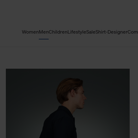
Women
Men
Children
Lifestyle
Sale
Shirt-Designer
Com