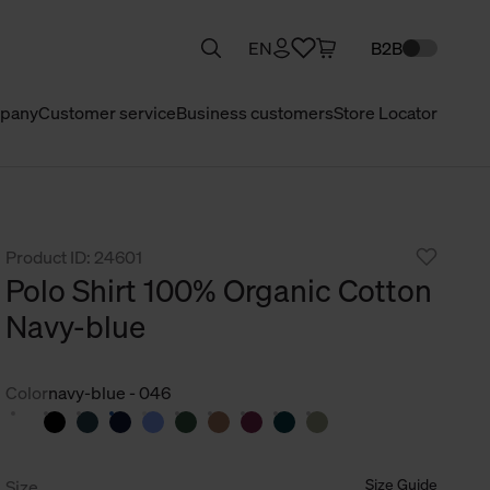
EN
B2B
pany
Customer service
Business customers
Store Locator
Product ID: 24601
Polo Shirt 100% Organic Cotton
Navy-blue
Color
navy-blue - 046
Size Guide
Size