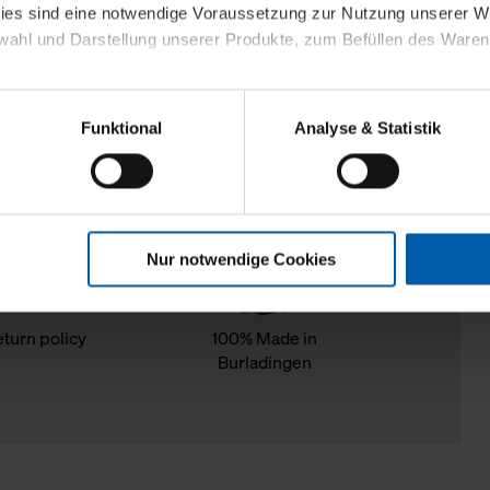
kies sind eine notwendige Voraussetzung zur Nutzung unserer
wahl und Darstellung unserer Produkte, zum Befüllen des Ware
sierter Angebote, Anzeigen und Inhalte aufgrund Ihres Nutzerverh
Funktional
Analyse & Statistik
stik- und Tracking-Zwecke zur Analyse und Optimierung unserer 
en. Diese übermitteln wir in anonymisierter Form an Dritte wie
 auch außerhalb unserer Webseiten ausgewählte Werbung anzeig
n", damit wir alle Cookies und Web-Technologien für Ihr personal
Nur notwendige Cookies
eweiligen Schaltflächen können Sie die Arten der Cookies selbst 
es mit einem Klick auf „Auswahl erlauben“ bestätigen. Fall Sie
wir lediglich die erwähnten technisch erforderlichen Cookies.
eturn policy
100% Made in
Burladingen
ahren Sie weiterführende Informationen über die jeweiligen Cooki
 Cookies“ können Sie allgemeine Informationen über Cookies 
llungen“ können Sie jederzeit Ihre Einwilligungserklärung anpass
die Nutzung der Webseite nicht erforderlich und kann jederzeit mit
Einwilligung hat jedoch keine Auswirkung auf die bisherigen Eins