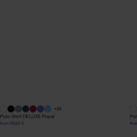
+26
Polo-Shirt DELUXE Piqué
Pol
from 55,60 €
fro