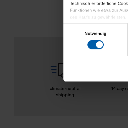
Technisch erforderliche Coo
Funktionen wie etwa zur Aus
des Kaufs zu gewährleisten.
Einwilligungsauswahl
Für die Darstellung personali
Notwendig
sowie für Marketing-, Stati
personenbezogene Information
Marketingpartner, um Ihnen
Klicken Sie auf "Alle erlaube
verwenden dürfen. Über die j
oder ablehnen möchten und di
erlauben möchten, verwenden 
climate-neutral
14 day r
shipping
Über den Reiter „Details“ erf
Verwendungszweck. Bei „Über
Menüpunkt „Datenschutzeinste
grundsätzlich freiwillig, für 
widerrufen. Der Widerruf der 