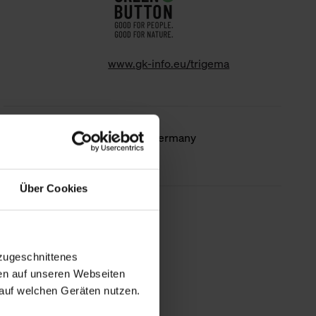
www.gk-info.eu/trigema
Country of
Made in Germany
origin
Über Cookies
less information
zugeschnittenes
en auf unseren Webseiten
auf welchen Geräten nutzen.