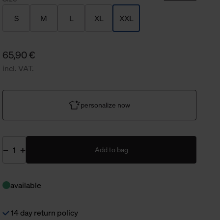
S
M
L
XL
XXL
65,90 €
incl. VAT.
personalize now
Add to bag
available
14 day return policy