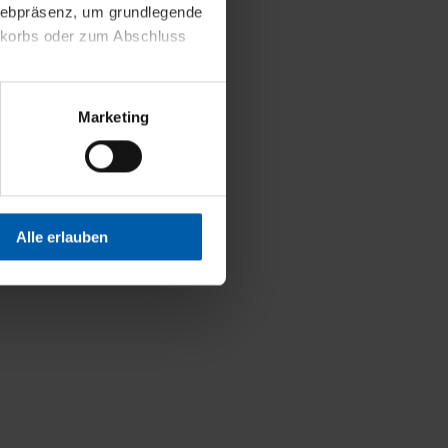
 Webpräsenz, um grundlegende
nkorbs oder zum Abschluss
altens und Ihres Profils
Marketing
Webpräsenz speichern wir
 etwa unsere
en zu können.
isiertes Einkaufserlebnis
Alle erlauben
festlegen, die Sie erlauben
 nur die notwendigen Cookies
es und ihren
einsehen. Über den
en. Ihre Einwilligung ist
 Wirkung für die Zukunft
tellungen und die damit