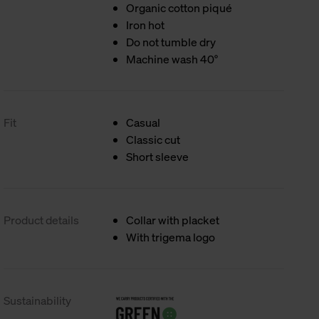
Organic cotton piqué
Iron hot
Do not tumble dry
Machine wash 40°
Fit
Casual
Classic cut
Short sleeve
Product details
Collar with placket
With trigema logo
Sustainability