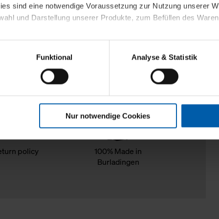
kies sind eine notwendige Voraussetzung zur Nutzung unserer
wahl und Darstellung unserer Produkte, zum Befüllen des Ware
sierter Angebote, Anzeigen und Inhalte aufgrund Ihres Nutzerverh
Funktional
Analyse & Statistik
stik- und Tracking-Zwecke zur Analyse und Optimierung unserer 
en. Diese übermitteln wir in anonymisierter Form an Dritte wie
 auch außerhalb unserer Webseiten ausgewählte Werbung anzeig
n", damit wir alle Cookies und Web-Technologien für Ihr personal
Nur notwendige Cookies
eweiligen Schaltflächen können Sie die Arten der Cookies selbst 
es mit einem Klick auf „Auswahl erlauben“ bestätigen. Fall Sie
wir lediglich die erwähnten technisch erforderlichen Cookies.
eturn policy
100% Made in
Burladingen
ahren Sie weiterführende Informationen über die jeweiligen Cooki
 Cookies“ können Sie allgemeine Informationen über Cookies 
llungen“ können Sie jederzeit Ihre Einwilligungserklärung anpass
die Nutzung der Webseite nicht erforderlich und kann jederzeit mit
Einwilligung hat jedoch keine Auswirkung auf die bisherigen Eins