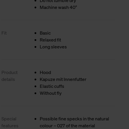
Do not tumble dry
Machine wash 40°
Fit
Basic
Relaxed fit
Long sleeves
Product
Hood
details
Kapuze mit Innenfutter
Elastic cuffs
Without fly
Special
Possible fine specks in the natural
features
colour – 027 of the material