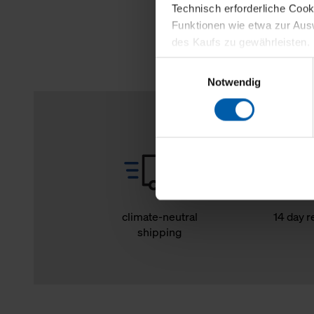
Technisch erforderliche Coo
Funktionen wie etwa zur Aus
des Kaufs zu gewährleisten.
Einwilligungsauswahl
Für die Darstellung personali
Notwendig
sowie für Marketing-, Stati
personenbezogene Information
Marketingpartner, um Ihnen
Klicken Sie auf "Alle erlaube
verwenden dürfen. Über die j
oder ablehnen möchten und di
erlauben möchten, verwenden 
climate-neutral
14 day r
shipping
Über den Reiter „Details“ erf
Verwendungszweck. Bei „Über
Menüpunkt „Datenschutzeinste
grundsätzlich freiwillig, für 
widerrufen. Der Widerruf der 