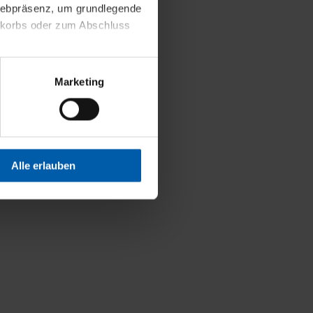
 Webpräsenz, um grundlegende
nkorbs oder zum Abschluss
altens und Ihres Profils
Marketing
Webpräsenz speichern wir
 etwa unsere
en zu können.
isiertes Einkaufserlebnis
Alle erlauben
festlegen, die Sie erlauben
 nur die notwendigen Cookies
es und ihren
einsehen. Über den
en. Ihre Einwilligung ist
 Wirkung für die Zukunft
tellungen und die damit