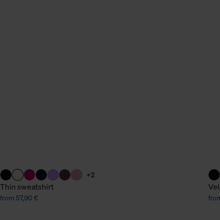
+2
Thin sweatshirt
Vel
from 57,90 €
fro