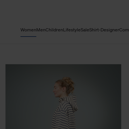
Women
Men
Children
Lifestyle
Sale
Shirt-Designer
Com