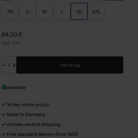
XS
S
M
L
XL
XXL
84,50 €
incl. VAT.
Add to bag
available
14 day return policy
Made in Germany
climate-neutral shipping
Free standard delivery from 150€