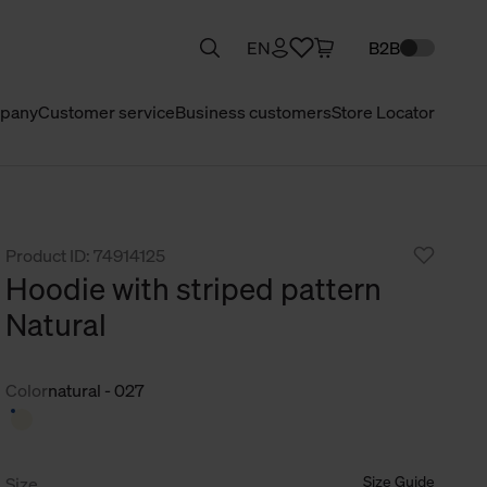
EN
B2B
pany
Customer service
Business customers
Store Locator
Product ID: 74914125
Hoodie with striped pattern
Natural
Color
natural - 027
Size Guide
Size