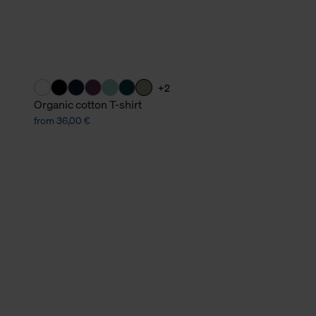
verbundene Verwendung der 
Weitere Informationen über C
unserer Datenschutzerklärun
+2
Organic cotton T-shirt
from 36,00 €