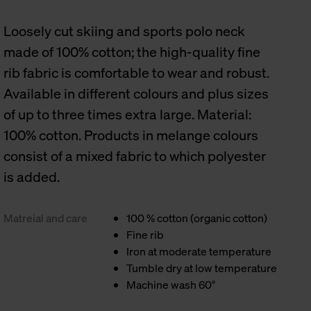
Loosely cut skiing and sports polo neck
made of 100% cotton; the high-quality fine
rib fabric is comfortable to wear and robust.
Available in different colours and plus sizes
of up to three times extra large. Material:
100% cotton. Products in melange colours
consist of a mixed fabric to which polyester
is added.
Matreial and care
100 % cotton (organic cotton)
Fine rib
Iron at moderate temperature
Tumble dry at low temperature
Machine wash 60°