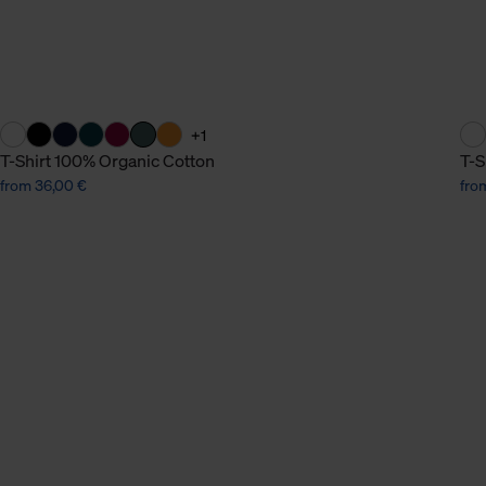
n Daten.
hen Daten finden Sie in
+1
T-Shirt 100% Organic Cotton
T-S
from 36,00 €
fro