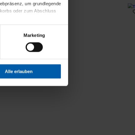
 Webpräsenz, um grundlegende
nkorbs oder zum Abschluss
altens und Ihres Profils
Marketing
Webpräsenz speichern wir
 etwa unsere
en zu können.
isiertes Einkaufserlebnis
Alle erlauben
festlegen, die Sie erlauben
 nur die notwendigen Cookies
es und ihren
einsehen. Über den
en. Ihre Einwilligung ist
 Wirkung für die Zukunft
tellungen und die damit