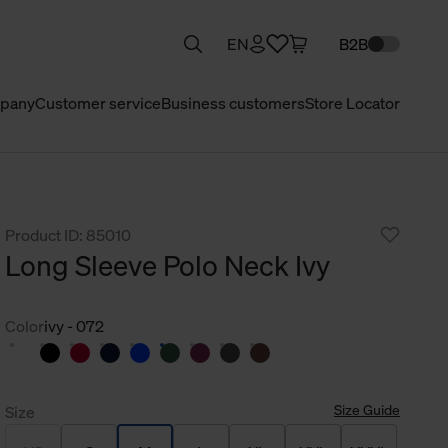
EN
B2B
pany
Customer service
Business customers
Store Locator
Product ID: 85010
Long Sleeve Polo Neck Ivy
Color
ivy - 072
Size Guide
Size