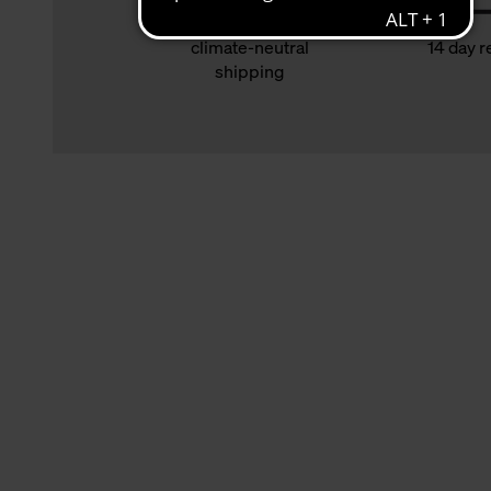
climate-neutral
14 day r
shipping