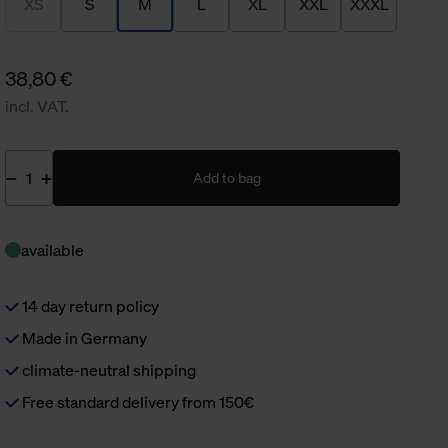
XS
S
M
L
XL
XXL
XXXL
38,80 €
incl. VAT.
Add to bag
available
14 day return policy
Made in Germany
climate-neutral shipping
Free standard delivery from 150€