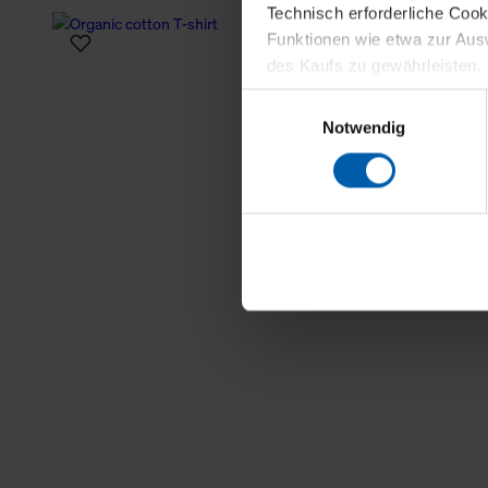
Technisch erforderliche Coo
Funktionen wie etwa zur Aus
des Kaufs zu gewährleisten.
Einwilligungsauswahl
Für die Darstellung personali
Notwendig
sowie für Marketing-, Stati
personenbezogene Information
Marketingpartner, um Ihnen
Klicken Sie auf "Alle erlaube
verwenden dürfen. Über die j
oder ablehnen möchten und di
erlauben möchten, verwenden 
Über den Reiter „Details“ erf
Verwendungszweck. Bei „Über
Menüpunkt „Datenschutzeinste
grundsätzlich freiwillig, für 
widerrufen. Der Widerruf der 