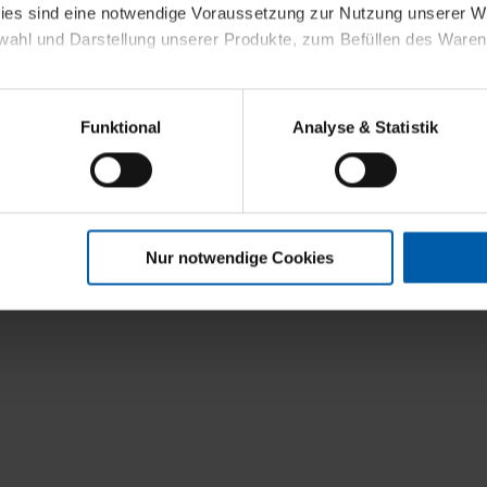
kies sind eine notwendige Voraussetzung zur Nutzung unserer
wahl und Darstellung unserer Produkte, zum Befüllen des Ware
sierter Angebote, Anzeigen und Inhalte aufgrund Ihres Nutzerverh
Funktional
Analyse & Statistik
stik- und Tracking-Zwecke zur Analyse und Optimierung unserer 
en. Diese übermitteln wir in anonymisierter Form an Dritte wie
 auch außerhalb unserer Webseiten ausgewählte Werbung anzeig
n", damit wir alle Cookies und Web-Technologien für Ihr personal
Nur notwendige Cookies
eweiligen Schaltflächen können Sie die Arten der Cookies selbst 
es mit einem Klick auf „Auswahl erlauben“ bestätigen. Fall Sie
wir lediglich die erwähnten technisch erforderlichen Cookies.
ahren Sie weiterführende Informationen über die jeweiligen Cooki
 Cookies“ können Sie allgemeine Informationen über Cookies 
llungen“ können Sie jederzeit Ihre Einwilligungserklärung anpass
die Nutzung der Webseite nicht erforderlich und kann jederzeit mit
Einwilligung hat jedoch keine Auswirkung auf die bisherigen Eins