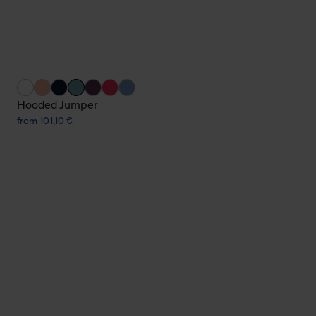
Cookies sowie die bis zum Zeitpunkt der Änderung gesammelte
ookies und Web-Technologien sowie die Nutzung Ihrer persönlic
g.
Hooded Jumper
from 101,10 €