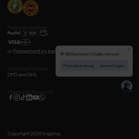
Payment methods
or
Prepayment by bank transfer
Shipping methods
DPD and DHL
trigema on the social
Copyright 2026 trigema.