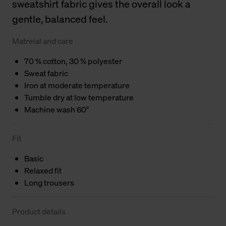
sweatshirt fabric gives the overall look a
gentle, balanced feel.
Matreial and care
70 % cotton, 30 % polyester
Sweat fabric
Iron at moderate temperature
Tumble dry at low temperature
Machine wash 60°
Fit
Basic
Relaxed fit
Long trousers
Product details