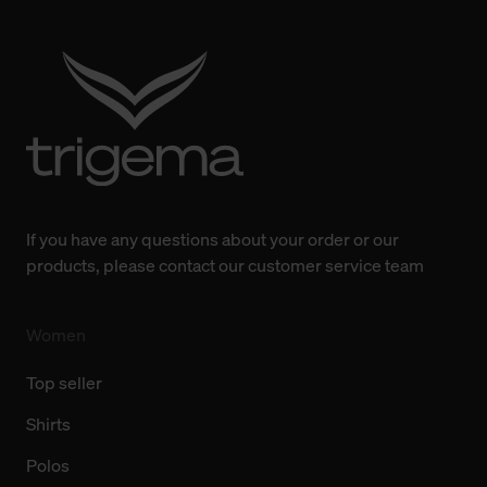
Verwendung der Cookies sowie die bis zum Zeitpunkt der
Änderung gesammelten Daten.
Weitere Informationen über Cookies und Web-
Technologien sowie die Nutzung Ihrer persönlichen Daten
finden Sie in unserer Datenschutzerklärung.
If you have any questions about your order or our
products, please contact our customer service team
Women
Top seller
Shirts
Polos