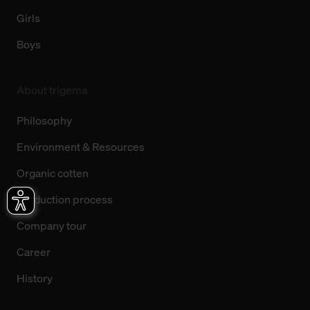
Girls
Boys
About trigema
Philosophy
Environment & Resources
Organic cotten
Production process
Company tour
Career
History