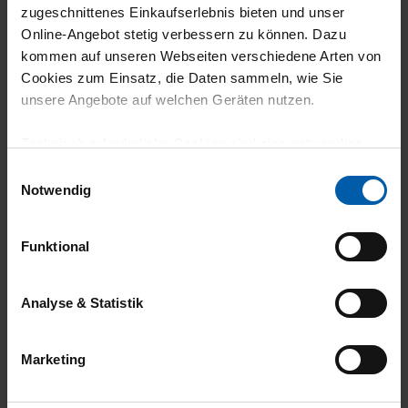
zugeschnittenes Einkaufserlebnis bieten und unser
climate-neutral
Family business
Online-Angebot stetig verbessern zu können. Dazu
shipping
kommen auf unseren Webseiten verschiedene Arten von
Cookies zum Einsatz, die Daten sammeln, wie Sie
unsere Angebote auf welchen Geräten nutzen.
Technisch erforderliche Cookies sind eine notwendige
Voraussetzung zur Nutzung unserer Webpräsenz, um
Einwilligungsauswahl
grundlegende Funktionen wie etwa zur Auswahl und
Notwendig
Darstellung unserer Produkte, zum Befüllen des
14 day return policy
100% Made in
Warenkorbs oder zum Abschluss des Kaufs zu
Burladingen
Funktional
gewährleisten.
Für die Darstellung personalisierter Angebote, Anzeigen
Analyse & Statistik
und Inhalte aufgrund Ihres Nutzerverhaltens und Ihres
Profils sowie für Marketing-, Statistik- und Tracking-
Marketing
Zwecke zur Analyse und Optimierung unserer
Webpräsenz speichern wir personenbezogene
Informationen. Diese übermitteln wir in anonymisierter