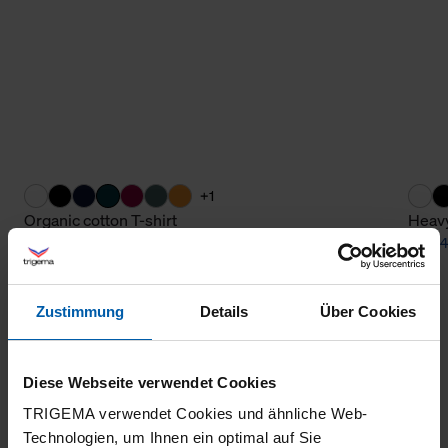
+1
Organic cotton T-shirt
Heavy
from 36,00 €
from 4
Zustimmung
Details
Über Cookies
Diese Webseite verwendet Cookies
TRIGEMA verwendet Cookies und ähnliche Web-
Technologien, um Ihnen ein optimal auf Sie