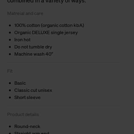
combined in a variety of ways.
Matreial and care
100% cotton (organic cotton kbA)
Organic DELUXE single jersey
Iron hot
Do not tumble dry
Machine wash 40°
Fit
Basic
Classic cut unisex
Short sleeve
Product details
Round-neck
Straight arm end