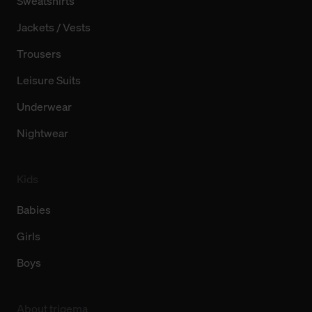
Sweatshirts
Jackets / Vests
Trousers
Leisure Suits
Underwear
Nightwear
Kids
Babies
Girls
Boys
About trigema