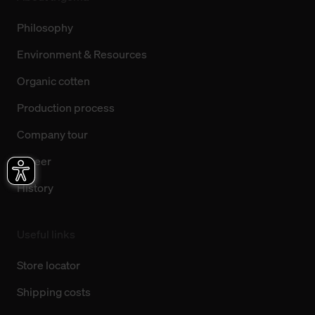
Philosophy
Environment & Resources
Organic cotten
Production process
Company tour
Career
History
Useful links
Store locator
Shipping costs