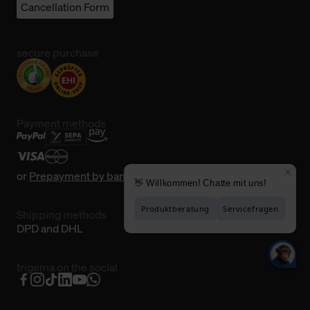
Cancellation Form
secure purchase
Payment methods
or
Prepayment by bank transfer
Shipping methods
DPD and DHL
trigema on the social