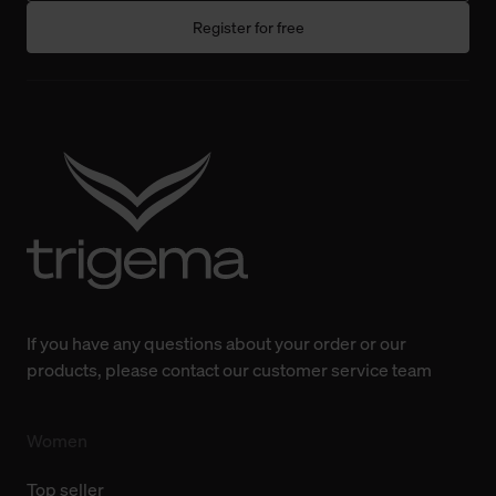
Einwilligung hat jedoch keine Auswirkung auf die
Register for free
bisherigen Einstellungen und die damit verbundene
Verwendung der Cookies sowie die bis zum Zeitpunkt der
Änderung gesammelten Daten.
Weitere Informationen über Cookies und Web-
Technologien sowie die Nutzung Ihrer persönlichen Daten
finden Sie in unserer Datenschutzerklärung.
If you have any questions about your order or our
products, please contact our customer service team
Women
Top seller