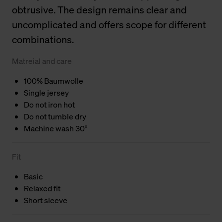
obtrusive. The design remains clear and
uncomplicated and offers scope for different
combinations.
Matreial and care
100% Baumwolle
Single jersey
Do not iron hot
Do not tumble dry
Machine wash 30°
Fit
Basic
Relaxed fit
Short sleeve