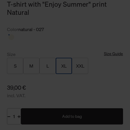
T-shirt with "Enjoy Summer" print
Natural
Color
natural - 027
Size Guide
Size
S
M
L
XL
XXL
39,00 €
incl. VAT.
Add to bag