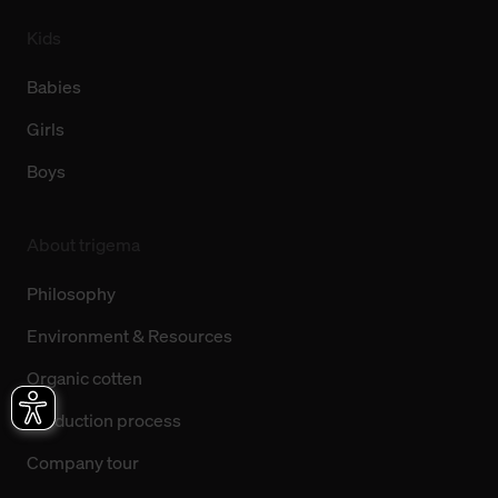
Kids
Babies
Girls
Boys
About trigema
Philosophy
Environment & Resources
Organic cotten
Production process
Company tour