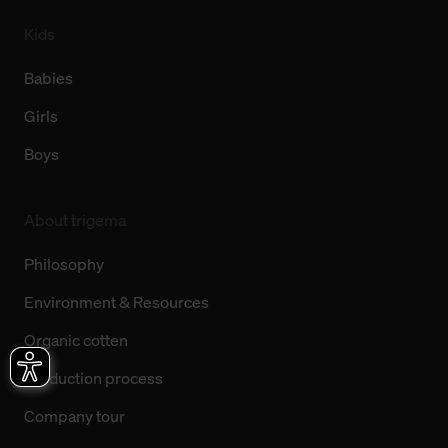
Kids
Babies
Girls
Boys
About trigema
Philosophy
Environment & Resources
Organic cotten
Production process
Company tour