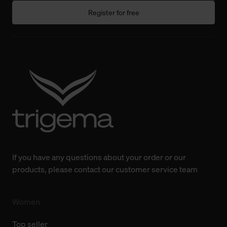
Einwilligung hat jedoch keine Auswirkung auf die
Register for free
bisherigen Einstellungen und die damit verbundene
Verwendung der Cookies sowie die bis zum Zeitpunkt der
Änderung gesammelten Daten.
Weitere Informationen über Cookies und Web-
Technologien sowie die Nutzung Ihrer persönlichen Daten
finden Sie in unserer Datenschutzerklärung.
If you have any questions about your order or our
products, please contact our customer service team
Women
Top seller