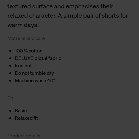
textured surface and emphasises their
relaxed character. A simple pair of shorts for
warm days.
Matreial and care
100 % cotton
DELUXE piqué fabric
Iron hot
Do not tumble dry
Machine wash 40°
Fit
Basic
Relaxed fit
Product details