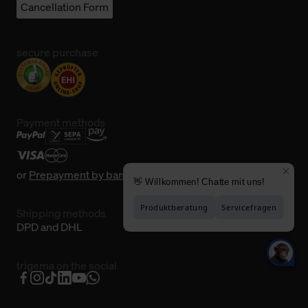
Cancellation Form
secure purchase
Payment methods
or
Prepayment by bank transfer
Shipping methods
DPD and DHL
trigema on the social