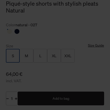
Piqué-style shorts with stylish pleats
Natural
Color
natural - 027
Size Guide
Size
S
M
L
XL
XXL
64,00 €
incl. VAT.
Add to bag