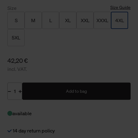
Size Guide
Size
S
M
L
XL
XXL
XXXL
4XL
5XL
42,20 €
incl. VAT.
Add to bag
available
14 day return policy