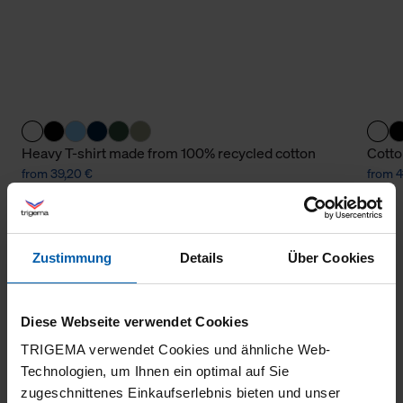
Heavy T-shirt made from 100% recycled cotton
Cotto
from 39,20 €
from 4
Zustimmung
Details
Über Cookies
Diese Webseite verwendet Cookies
TRIGEMA verwendet Cookies und ähnliche Web-
Technologien, um Ihnen ein optimal auf Sie
climate-neutral
Family business
zugeschnittenes Einkaufserlebnis bieten und unser