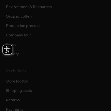
Environment & Resources
Organic cotten
Production process
Company tour
Career
History
Useful links
Store locator
Shipping costs
Returns
Payments