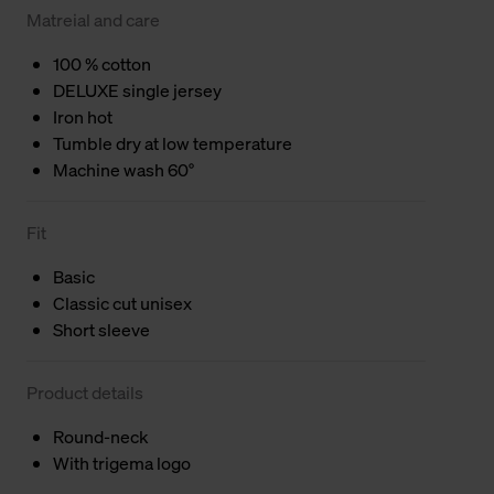
Matreial and care
100 % cotton
DELUXE single jersey
Iron hot
Tumble dry at low temperature
Machine wash 60°
Fit
Basic
Classic cut unisex
Short sleeve
Product details
Round-neck
With trigema logo