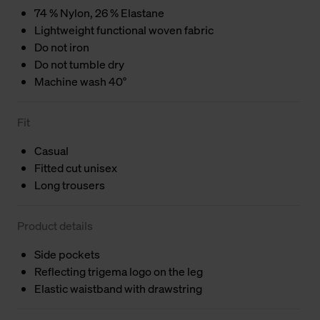
74 % Nylon, 26 % Elastane
Lightweight functional woven fabric
Do not iron
Do not tumble dry
Machine wash 40°
Fit
Casual
Fitted cut unisex
Long trousers
Product details
Side pockets
Reflecting trigema logo on the leg
Elastic waistband with drawstring