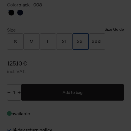
Color
black - 008
Size Guide
Size
S
M
L
XL
XXL
XXXL
125,10 €
incl. VAT.
Add to bag
available
14 day return policy