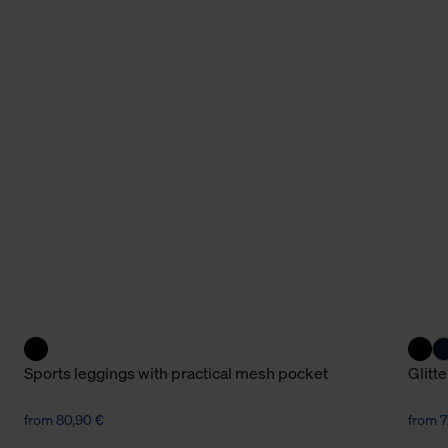
Sports leggings with practical mesh pocket
Glitt
from 80,90 €
from 7