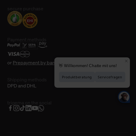
secure purchase
Payment methods
or
Prepayment by bank transfer
Shipping methods
DPD and DHL
trigema on the social