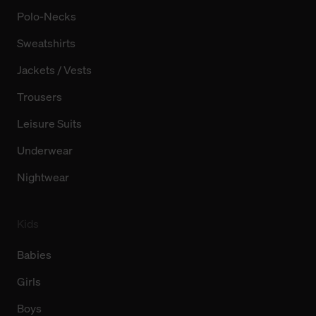
allgemeine Informationen über Cookies einsehen. Über
Polo-Necks
den Menüpunkt „Datenschutzeinstellungen“ können Sie
Sweatshirts
jederzeit Ihre Einwilligungserklärung anpassen. Ihre
Einwilligung ist grundsätzlich freiwillig, für die Nutzung
Jackets / Vests
der Webseite nicht erforderlich und kann jederzeit mit
Wirkung für die Zukunft widerrufen. Der Widerruf der
Trousers
Einwilligung hat jedoch keine Auswirkung auf die
Leisure Suits
bisherigen Einstellungen und die damit verbundene
Verwendung der Cookies sowie die bis zum Zeitpunkt der
Underwear
Änderung gesammelten Daten.
Nightwear
Weitere Informationen über Cookies und Web-
Technologien sowie die Nutzung Ihrer persönlichen Daten
Kids
finden Sie in unserer Datenschutzerklärung.
Babies
Girls
Boys