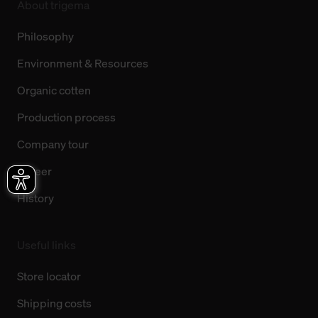
About trigema
Philosophy
Environment & Resources
Organic cotten
Production process
Company tour
Career
History
Useful links
Store locator
Shipping costs