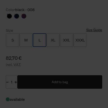
Color
black - 008
Size Guide
Size
S
M
L
XL
XXL
XXXL
82,70 €
incl. VAT.
Add to bag
available