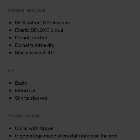
Matreial and care
94 % cotton, 6 % elastane
Elastic DELUXE piqué
Do not iron hot
Do not tumble dry
Machine wash 40°
Fit
Basic
Fitted cut
Shorts sleeves
Product details
Collar with zipper
trigema logo made of crystal stones on the arm