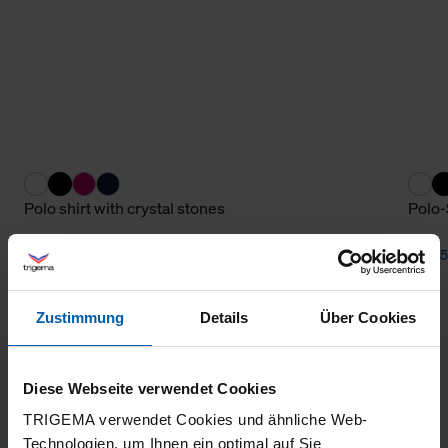
Polo shirt with crystal stones
Polo-
from 72,10 €
from 
Zustimmung
Details
Über Cookies
Diese Webseite verwendet Cookies
TRIGEMA verwendet Cookies und ähnliche Web-
Technologien, um Ihnen ein optimal auf Sie