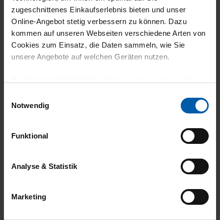
zugeschnittenes Einkaufserlebnis bieten und unser
climate-neutral
Family business
Online-Angebot stetig verbessern zu können. Dazu
shipping
kommen auf unseren Webseiten verschiedene Arten von
Cookies zum Einsatz, die Daten sammeln, wie Sie
unsere Angebote auf welchen Geräten nutzen.
Technisch erforderliche Cookies sind eine notwendige
Voraussetzung zur Nutzung unserer Webpräsenz, um
Einwilligungsauswahl
grundlegende Funktionen wie etwa zur Auswahl und
Notwendig
Darstellung unserer Produkte, zum Befüllen des
14 day return policy
100% Made in
Warenkorbs oder zum Abschluss des Kaufs zu
Burladingen
Funktional
gewährleisten.
Für die Darstellung personalisierter Angebote, Anzeigen
Analyse & Statistik
und Inhalte aufgrund Ihres Nutzerverhaltens und Ihres
Profils sowie für Marketing-, Statistik- und Tracking-
Marketing
Zwecke zur Analyse und Optimierung unserer
Webpräsenz speichern wir personenbezogene