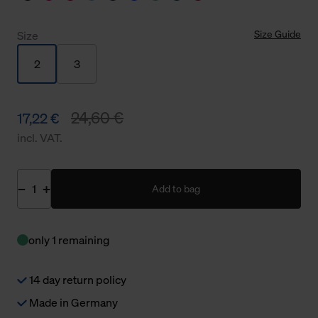
Size Guide
Size
2
3
24,60 €
17,22 €
incl. VAT.
Add to bag
only 1 remaining
14 day return policy
Made in Germany