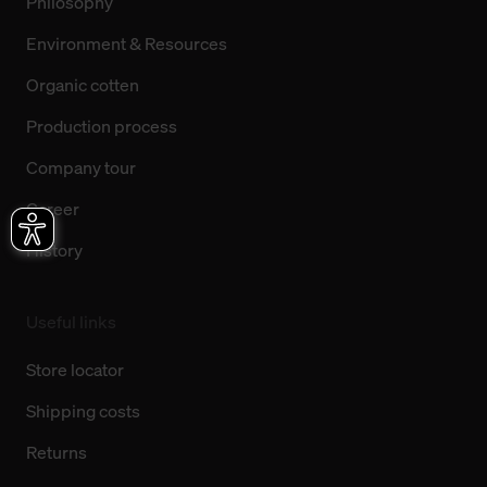
Philosophy
Environment & Resources
Organic cotten
Production process
Company tour
Career
History
Useful links
Store locator
Shipping costs
Returns