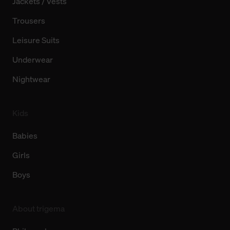
Jackets / Vests
Trousers
Leisure Suits
Underwear
Nightwear
Kids
Babies
Girls
Boys
About trigema