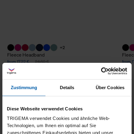
+2
Fleece Headband
Flee
from 17,22 €
24,60 €
from 1
Zustimmung
Details
Über Cookies
Diese Webseite verwendet Cookies
TRIGEMA verwendet Cookies und ähnliche Web-
Technologien, um Ihnen ein optimal auf Sie
climate-neutral
Family business
zugeschnittenes Einkaufserlebnis bieten und unser