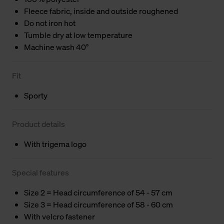
Fleece fabric, inside and outside roughened
Do not iron hot
Tumble dry at low temperature
Machine wash 40°
Fit
Sporty
Product details
With trigema logo
Special features
Size 2 = Head circumference of 54 - 57 cm
Size 3 = Head circumference of 58 - 60 cm
With velcro fastener