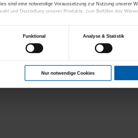
kies sind eine notwendige Voraussetzung zur Nutzung unserer
wahl und Darstellung unserer Produkte, zum Befüllen des Ware
t
sierter Angebote, Anzeigen und Inhalte aufgrund Ihres Nutzerverh
Funktional
Analyse & Statistik
stik- und Tracking-Zwecke zur Analyse und Optimierung unserer 
en. Diese übermitteln wir in anonymisierter Form an Dritte wie
 auch außerhalb unserer Webseiten ausgewählte Werbung anzeig
n", damit wir alle Cookies und Web-Technologien für Ihr personal
Nur notwendige Cookies
eweiligen Schaltflächen können Sie die Arten der Cookies selbst 
es mit einem Klick auf „Auswahl erlauben“ bestätigen. Fall Sie
wir lediglich die erwähnten technisch erforderlichen Cookies.
ahren Sie weiterführende Informationen über die jeweiligen Cooki
 Cookies“ können Sie allgemeine Informationen über Cookies 
llungen“ können Sie jederzeit Ihre Einwilligungserklärung anpass
die Nutzung der Webseite nicht erforderlich und kann jederzeit mit
Einwilligung hat jedoch keine Auswirkung auf die bisherigen Eins