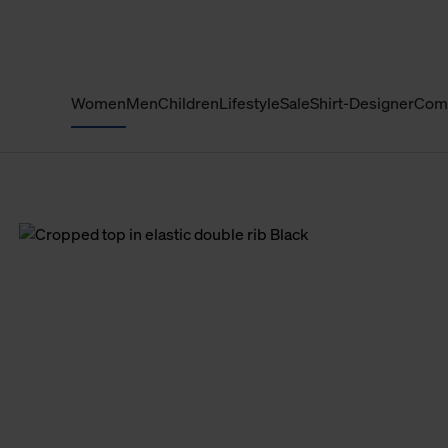
Women
Men
Children
Lifestyle
Sale
Shirt-Designer
Com