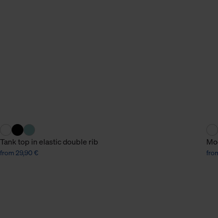
n Daten.
hen Daten finden Sie in
Tank top in elastic double rib
Mod
from 29,90 €
fro