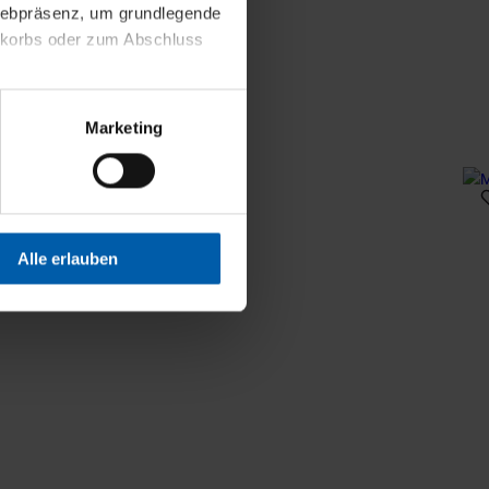
 Webpräsenz, um grundlegende
nkorbs oder zum Abschluss
altens und Ihres Profils
Marketing
Webpräsenz speichern wir
 etwa unsere
en zu können.
isiertes Einkaufserlebnis
Alle erlauben
festlegen, die Sie erlauben
 nur die notwendigen Cookies
es und ihren
einsehen. Über den
en. Ihre Einwilligung ist
 Wirkung für die Zukunft
tellungen und die damit