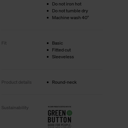
Do not iron hot
Do not tumble dry
Machine wash 40°
Fit
Basic
Fitted cut
Sleeveless
Product details
Round-neck
Sustainability