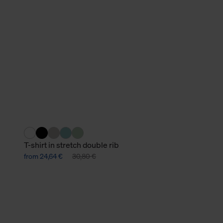
verbundene Verwendung der 
Weitere Informationen über C
unserer Datenschutzerklärun
T-shirt in stretch double rib
from 24,64 €
30,80 €