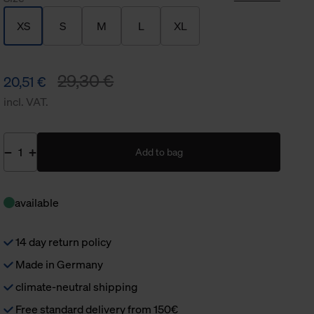
XS
S
M
L
XL
29,30 €
20,51 €
incl. VAT.
Add to bag
available
14 day return policy
Made in Germany
climate-neutral shipping
Free standard delivery from 150€