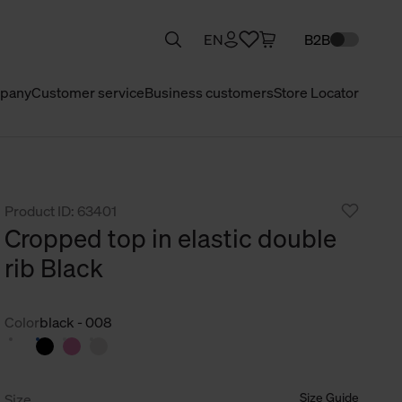
EN
B2B
pany
Customer service
Business customers
Store Locator
Product ID: 63401
Cropped top in elastic double
rib Black
Color
black - 008
Size Guide
Size