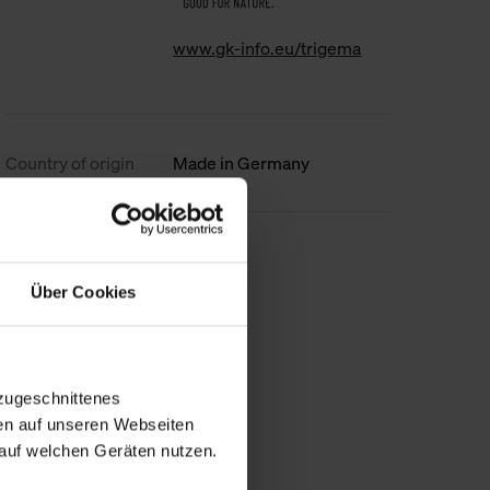
www.gk-info.eu/trigema
Country of origin
Made in Germany
less information
Über Cookies
zugeschnittenes
en auf unseren Webseiten
auf welchen Geräten nutzen.