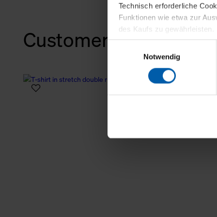
Technisch erforderliche Coo
Funktionen wie etwa zur Aus
des Kaufs zu gewährleisten.
Customers also bough
Einwilligungsauswahl
Für die Darstellung personali
Notwendig
sowie für Marketing-, Stati
personenbezogene Information
Marketingpartner, um Ihnen
Klicken Sie auf "Alle erlaube
verwenden dürfen. Über die j
oder ablehnen möchten und di
erlauben möchten, verwenden 
Über den Reiter „Details“ erf
Verwendungszweck. Bei „Über
Menüpunkt „Datenschutzeinste
grundsätzlich freiwillig, für 
widerrufen. Der Widerruf der 