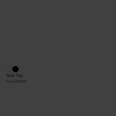
Cookies sowie die bis zum Zeitpunkt der Änderung gesammelte
ookies und Web-Technologien sowie die Nutzung Ihrer persönlic
g.
Tank Top
from 28,90 €