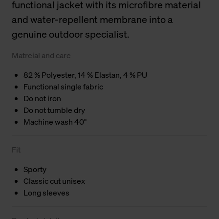
functional jacket with its microfibre material
and water-repellent membrane into a
genuine outdoor specialist.
Matreial and care
82 % Polyester, 14 % Elastan, 4 % PU
Functional single fabric
Do not iron
Do not tumble dry
Machine wash 40°
Fit
Sporty
Classic cut unisex
Long sleeves