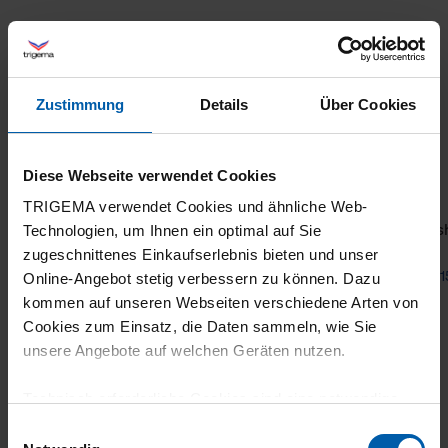
Zustimmung
Details
Über Cookies
Diese Webseite verwendet Cookies
TRIGEMA verwendet Cookies und ähnliche Web-
Hoodie with large back print
Softs
Technologien, um Ihnen ein optimal auf Sie
zugeschnittenes Einkaufserlebnis bieten und unser
from 57,54 €
82,20 €
from 1
Online-Angebot stetig verbessern zu können. Dazu
kommen auf unseren Webseiten verschiedene Arten von
Cookies zum Einsatz, die Daten sammeln, wie Sie
unsere Angebote auf welchen Geräten nutzen.
Technisch erforderliche Cookies sind eine notwendige
Voraussetzung zur Nutzung unserer Webpräsenz, um
Einwilligungsauswahl
grundlegende Funktionen wie etwa zur Auswahl und