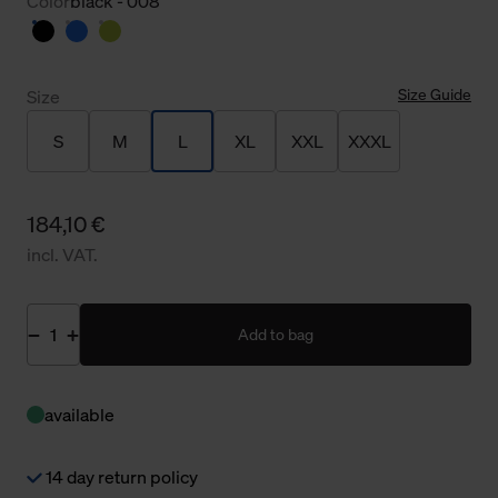
Color
black - 008
Size Guide
Size
S
M
L
XL
XXL
XXXL
184,10 €
incl. VAT.
Add to bag
available
14 day return policy