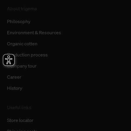
About trigema
Philosophy
Environment & Resources
Organic cotten
Production process
Company tour
Career
History
Useful links
Store locator