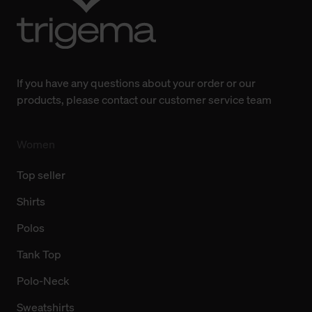
Weitere Informationen über Cookies und Web-
Technologien sowie die Nutzung Ihrer persönlichen Daten
finden Sie in unserer Datenschutzerklärung.
If you have any questions about your order or our
products, please contact our customer service team
Women
Top seller
Shirts
Polos
Tank Top
Polo-Neck
Sweatshirts