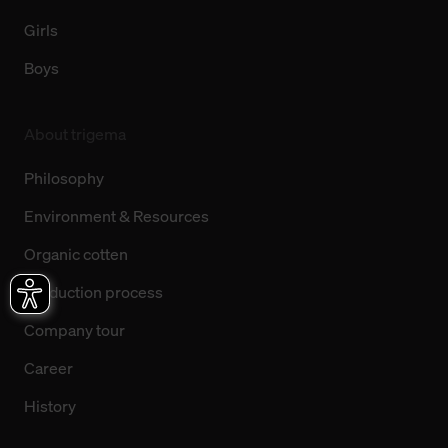
Girls
Boys
About trigema
Philosophy
Environment & Resources
Organic cotten
Production process
Company tour
Career
History