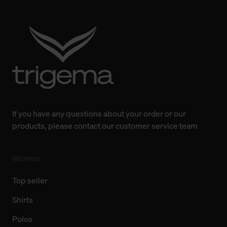
Verwendung der Cookies sowie die bis zum Zeitpunkt der
Änderung gesammelten Daten.
Weitere Informationen über Cookies und Web-
Technologien sowie die Nutzung Ihrer persönlichen Daten
finden Sie in unserer Datenschutzerklärung.
If you have any questions about your order or our
products, please contact our customer service team
Women
Top seller
Shirts
Polos