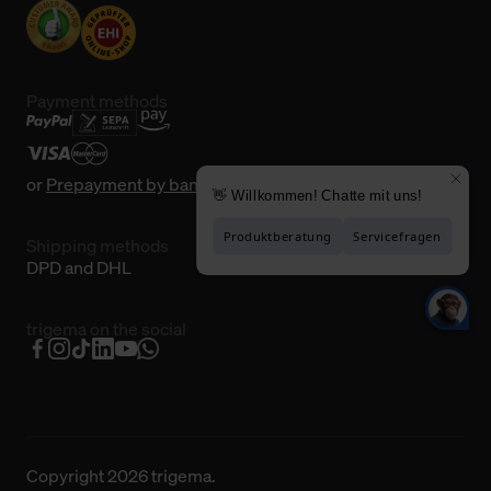
Payment methods
or
Prepayment by bank transfer
Shipping methods
DPD and DHL
trigema on the social
Copyright 2026 trigema.