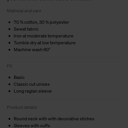
Matreial and care
70 % cotton, 30 % polyester
Sweat fabric
Iron at moderate temperature
Tumble dry at low temperature
Machine wash 60°
Fit
Basic
Classic cut unisex
Long raglan sleeve
Product details
Round neck with with decorative stiches
Sleeves with cuffs