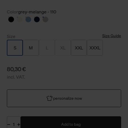
Color
grey-melange - 110
Size Guide
Size
S
M
L
XL
XXL
XXXL
80,30 €
incl. VAT.
personalize now
Add to bag