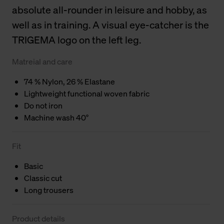
absolute all-rounder in leisure and hobby, as
well as in training. A visual eye-catcher is the
TRIGEMA logo on the left leg.
Matreial and care
74 % Nylon, 26 % Elastane
Lightweight functional woven fabric
Do not iron
Machine wash 40°
Fit
Basic
Classic cut
Long trousers
Product details