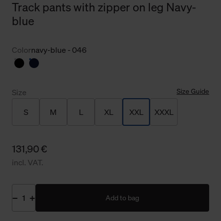
Track pants with zipper on leg Navy-
blue
Color
navy-blue - 046
Size Guide
Size
S
M
L
XL
XXL
XXXL
131,90 €
incl. VAT.
Add to bag