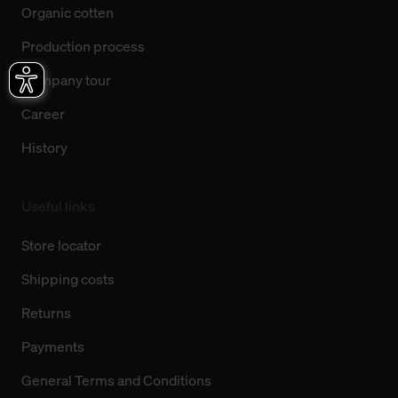
Organic cotten
Production process
Company tour
Career
History
Useful links
Store locator
Shipping costs
Returns
Payments
General Terms and Conditions