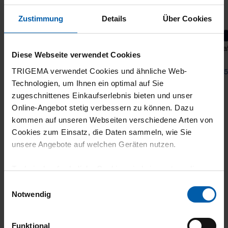
Zustimmung
Details
Über Cookies
Oversized jogging suit in lightweight sweat
Sweat
Diese Webseite verwendet Cookies
fabric
TRIGEMA verwendet Cookies und ähnliche Web-
from 151,20 €
from 5
Technologien, um Ihnen ein optimal auf Sie
zugeschnittenes Einkaufserlebnis bieten und unser
Online-Angebot stetig verbessern zu können. Dazu
kommen auf unseren Webseiten verschiedene Arten von
Cookies zum Einsatz, die Daten sammeln, wie Sie
unsere Angebote auf welchen Geräten nutzen.
Technisch erforderliche Cookies sind eine notwendige
Voraussetzung zur Nutzung unserer Webpräsenz, um
Einwilligungsauswahl
climate-neutral
Family business
grundlegende Funktionen wie etwa zur Auswahl und
Notwendig
shipping
Darstellung unserer Produkte, zum Befüllen des
Warenkorbs oder zum Abschluss des Kaufs zu
Funktional