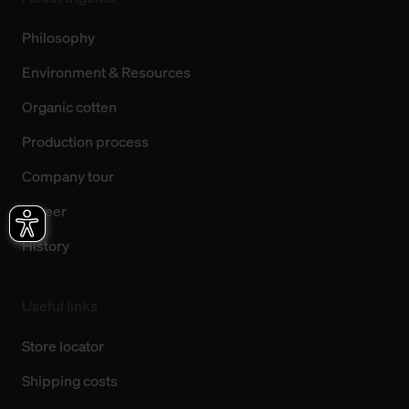
Philosophy
Environment & Resources
Organic cotten
Production process
Company tour
Career
History
Useful links
Store locator
Shipping costs