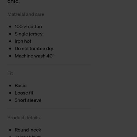
chic.
Matreial and care
100 % cotton
Single jersey
Iron hot
Do not tumble dry
Machine wash 40°
Fit
Basic
Loose fit
Short sleeve
Product details
Round-neck
valance trim