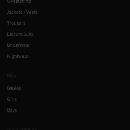
Sweatshirts
Jackets / Vests
Trousers
Leisure Suits
Underwear
Nightwear
Kids
Babies
Girls
Boys
About trigema