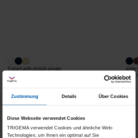
T-shirt with stylish pleats
wide 
from 39,50 €
from 7
Zustimmung
Details
Über Cookies
Diese Webseite verwendet Cookies
TRIGEMA verwendet Cookies und ähnliche Web-
Technologien, um Ihnen ein optimal auf Sie