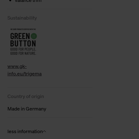
Sustainability
www.gk-
info.eu/trigema
Country of origin
Made in Germany
less information