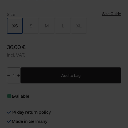
Size Guide
Size
XS
S
M
L
XL
36,00 €
incl. VAT.
Add to bag
available
14 day return policy
Made in Germany