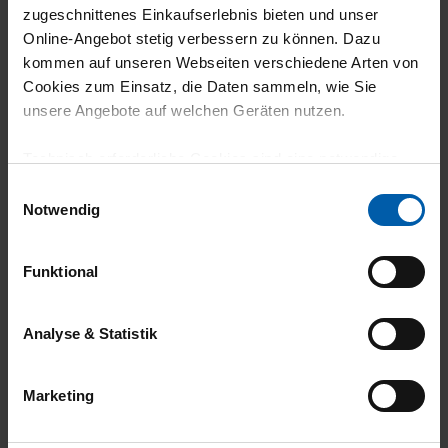
zugeschnittenes Einkaufserlebnis bieten und unser
climate-neutral
Family business
Online-Angebot stetig verbessern zu können. Dazu
shipping
kommen auf unseren Webseiten verschiedene Arten von
Cookies zum Einsatz, die Daten sammeln, wie Sie
unsere Angebote auf welchen Geräten nutzen.
Technisch erforderliche Cookies sind eine notwendige
Voraussetzung zur Nutzung unserer Webpräsenz, um
Einwilligungsauswahl
grundlegende Funktionen wie etwa zur Auswahl und
Notwendig
Darstellung unserer Produkte, zum Befüllen des
14 day return policy
100% Made in
Warenkorbs oder zum Abschluss des Kaufs zu
Burladingen
Funktional
gewährleisten.
Für die Darstellung personalisierter Angebote, Anzeigen
Analyse & Statistik
und Inhalte aufgrund Ihres Nutzerverhaltens und Ihres
Profils sowie für Marketing-, Statistik- und Tracking-
Marketing
Zwecke zur Analyse und Optimierung unserer
Webpräsenz speichern wir personenbezogene
Informationen. Diese übermitteln wir in anonymisierter