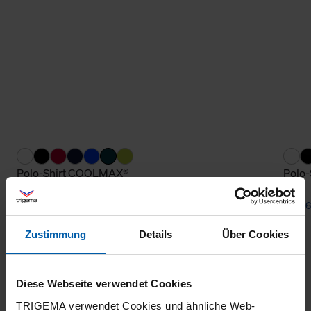
Polo-Shirt COOLMAX®
Polo
from 65,80 €
from 6
Zustimmung
Details
Über Cookies
Diese Webseite verwendet Cookies
TRIGEMA verwendet Cookies und ähnliche Web-