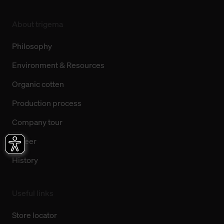
About trigema
Philosophy
Environment & Resources
Organic cotten
Production process
Company tour
Career
History
Useful links
Store locator