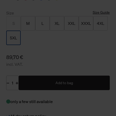
Size Guide
Size
S
M
L
XL
XXL
XXXL
4XL
5XL
89,70 €
incl. VAT.
Add to bag
only a few still available
14 day return policy