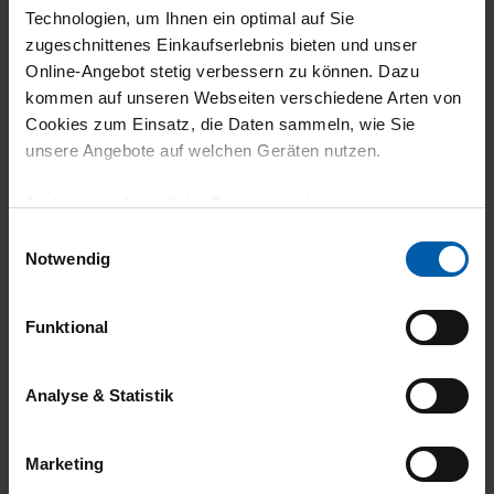
Technologien, um Ihnen ein optimal auf Sie
zugeschnittenes Einkaufserlebnis bieten und unser
Online-Angebot stetig verbessern zu können. Dazu
climate-neutral
Family business
kommen auf unseren Webseiten verschiedene Arten von
shipping
Cookies zum Einsatz, die Daten sammeln, wie Sie
unsere Angebote auf welchen Geräten nutzen.
Technisch erforderliche Cookies sind eine notwendige
Voraussetzung zur Nutzung unserer Webpräsenz, um
Einwilligungsauswahl
grundlegende Funktionen wie etwa zur Auswahl und
Notwendig
Darstellung unserer Produkte, zum Befüllen des
Warenkorbs oder zum Abschluss des Kaufs zu
14 day return policy
100% Made in
Funktional
gewährleisten.
Burladingen
Für die Darstellung personalisierter Angebote, Anzeigen
Analyse & Statistik
und Inhalte aufgrund Ihres Nutzerverhaltens und Ihres
Profils sowie für Marketing-, Statistik- und Tracking-
Marketing
Zwecke zur Analyse und Optimierung unserer