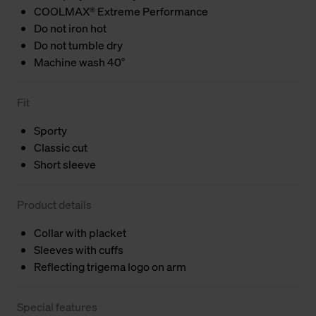
COOLMAX® Extreme Performance
Do not iron hot
Do not tumble dry
Machine wash 40°
Fit
Sporty
Classic cut
Short sleeve
Product details
Collar with placket
Sleeves with cuffs
Reflecting trigema logo on arm
Special features