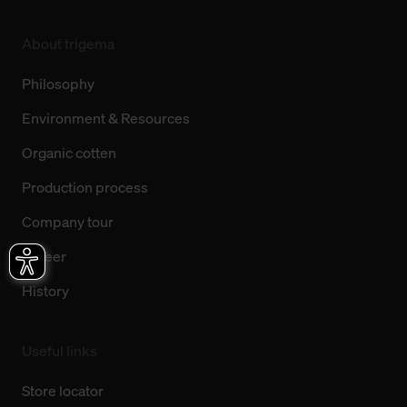
About trigema
Philosophy
Environment & Resources
Organic cotten
Production process
Company tour
Career
History
Useful links
Store locator