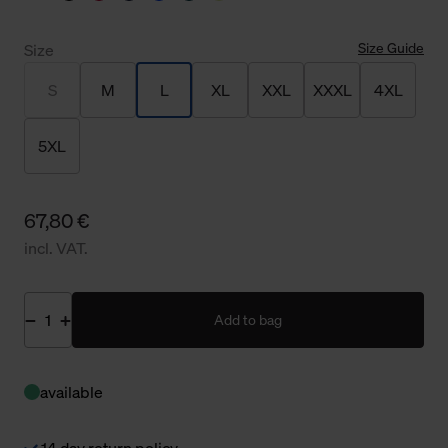
Size Guide
Size
S
M
L
XL
XXL
XXXL
4XL
5XL
67,80 €
incl. VAT.
Add to bag
available
14 day return policy