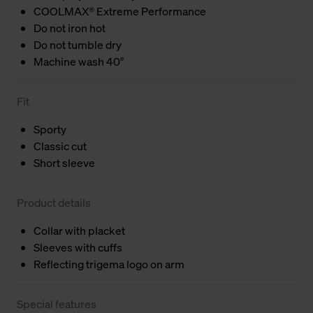
COOLMAX® Extreme Performance
Do not iron hot
Do not tumble dry
Machine wash 40°
Fit
Sporty
Classic cut
Short sleeve
Product details
Collar with placket
Sleeves with cuffs
Reflecting trigema logo on arm
Special features