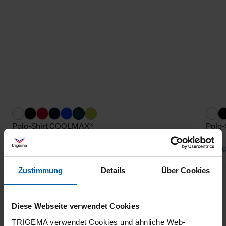
Polo-Shirt COOLMAX®
Polo
from 65,80 €
from 6
Zustimmung
Details
Über Cookies
Diese Webseite verwendet Cookies
TRIGEMA verwendet Cookies und ähnliche Web-