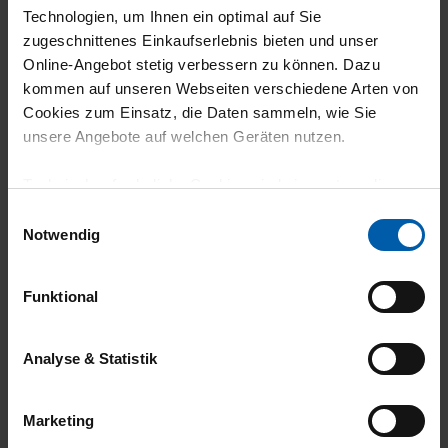
Technologien, um Ihnen ein optimal auf Sie
zugeschnittenes Einkaufserlebnis bieten und unser
Online-Angebot stetig verbessern zu können. Dazu
climate-neutral
Family business
kommen auf unseren Webseiten verschiedene Arten von
shipping
Cookies zum Einsatz, die Daten sammeln, wie Sie
unsere Angebote auf welchen Geräten nutzen.
Technisch erforderliche Cookies sind eine notwendige
Voraussetzung zur Nutzung unserer Webpräsenz, um
Einwilligungsauswahl
grundlegende Funktionen wie etwa zur Auswahl und
Notwendig
Darstellung unserer Produkte, zum Befüllen des
Warenkorbs oder zum Abschluss des Kaufs zu
14 day return policy
100% Made in
Funktional
gewährleisten.
Burladingen
Für die Darstellung personalisierter Angebote, Anzeigen
Analyse & Statistik
und Inhalte aufgrund Ihres Nutzerverhaltens und Ihres
Profils sowie für Marketing-, Statistik- und Tracking-
Marketing
Zwecke zur Analyse und Optimierung unserer