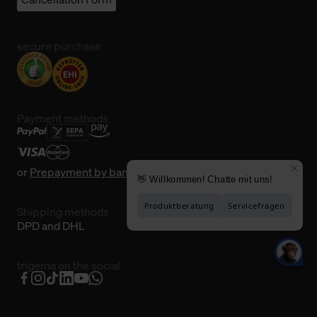
secure purchase
Payment methods
or
Prepayment by bank transfer
Shipping methods
DPD and DHL
trigema on the social