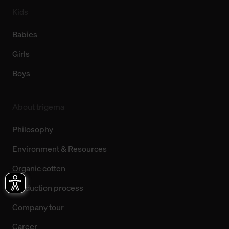
Kids
Babies
Girls
Boys
About trigema
Philosophy
Environment & Resources
Organic cotten
Production process
Company tour
Career