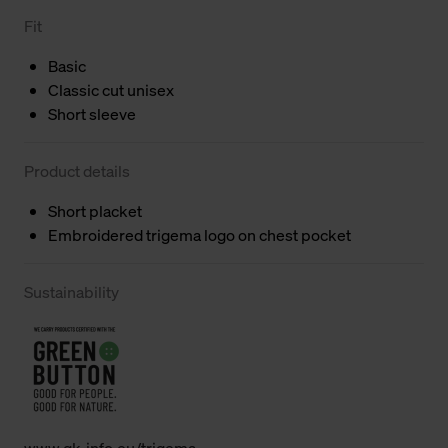
Fit
Basic
Classic cut unisex
Short sleeve
Product details
Short placket
Embroidered trigema logo on chest pocket
Sustainability