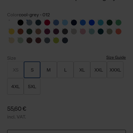
Color
cool-grey - 012
Size Guide
Size
XS
S
M
L
XL
XXL
XXXL
4XL
5XL
55,60 €
incl. VAT.