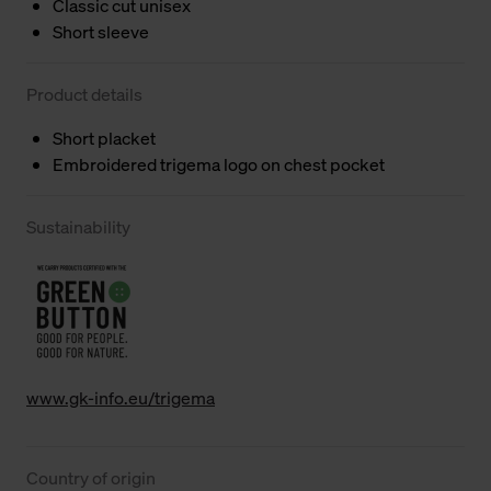
Classic cut unisex
Short sleeve
Product details
Short placket
Embroidered trigema logo on chest pocket
Sustainability
www.gk-info.eu/trigema
Country of origin