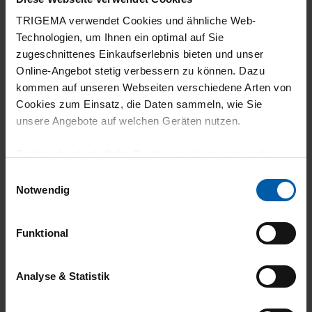
TRIGEMA verwendet Cookies und ähnliche Web-
Technologien, um Ihnen ein optimal auf Sie
zugeschnittenes Einkaufserlebnis bieten und unser
Online-Angebot stetig verbessern zu können. Dazu
kommen auf unseren Webseiten verschiedene Arten von
climate-neutral
Family business
Cookies zum Einsatz, die Daten sammeln, wie Sie
unsere Angebote auf welchen Geräten nutzen.
shipping
Technisch erforderliche Cookies sind eine notwendige
Voraussetzung zur Nutzung unserer Webpräsenz, um
Einwilligungsauswahl
grundlegende Funktionen wie etwa zur Auswahl und
Notwendig
Darstellung unserer Produkte, zum Befüllen des
Warenkorbs oder zum Abschluss des Kaufs zu
Funktional
gewährleisten.
14 day return policy
100% Made in
Für die Darstellung personalisierter Angebote, Anzeigen
Burladingen
Analyse & Statistik
und Inhalte aufgrund Ihres Nutzerverhaltens und Ihres
Profils sowie für Marketing-, Statistik- und Tracking-