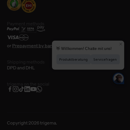
Payment methods
or
Prepayment by bank transfer
Shipping methods
DPD and DHL
trigema on the social
Copyright 2026 trigema.