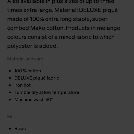
Also available in plus sizes of up to three
times extra large. Material: DELUXE piqué
made of 100% extra long staple, super
combed Mako cotton. Products in melange
colours consist of a mixed fabric to which
polyester is added.
Matreial and care
100 % cotton
DELUXE piqué fabric
Iron hot
Tumble dry at low temperature
Machine wash 60°
Fit
Basic