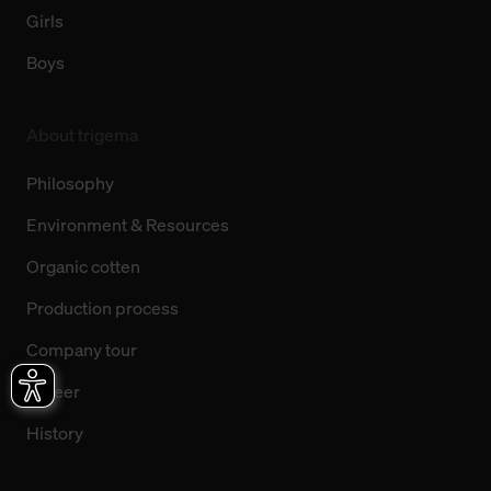
Girls
Boys
About trigema
Philosophy
Environment & Resources
Organic cotten
Production process
Company tour
Career
History