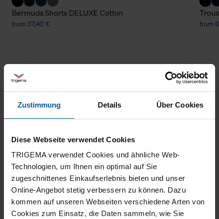
Bermuda Shorts DELUXE Cotton
Trou
from 57,40 €
from 6
Zustimmung
Details
Über Cookies
climate-neutral
Family business
Diese Webseite verwendet Cookies
shipping
TRIGEMA verwendet Cookies und ähnliche Web-
Technologien, um Ihnen ein optimal auf Sie
zugeschnittenes Einkaufserlebnis bieten und unser
Online-Angebot stetig verbessern zu können. Dazu
kommen auf unseren Webseiten verschiedene Arten von
Cookies zum Einsatz, die Daten sammeln, wie Sie