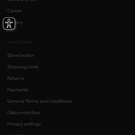
Career
History
Useful links
Store locator
Shipping costs
Returns
Payments
General Terms and Conditions
Data protection
Privacy settings