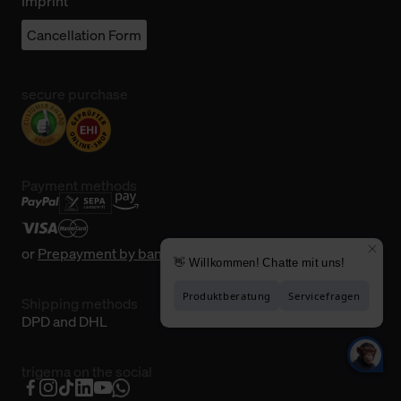
Imprint
Cancellation Form
secure purchase
Payment methods
or
Prepayment by bank transfer
Shipping methods
DPD and DHL
trigema on the social