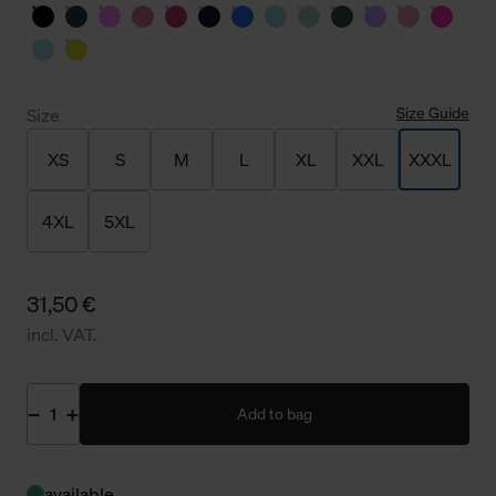
Size Guide
Size
XS
S
M
L
XL
XXL
XXXL
4XL
5XL
31,50 €
incl. VAT.
Add to bag
available