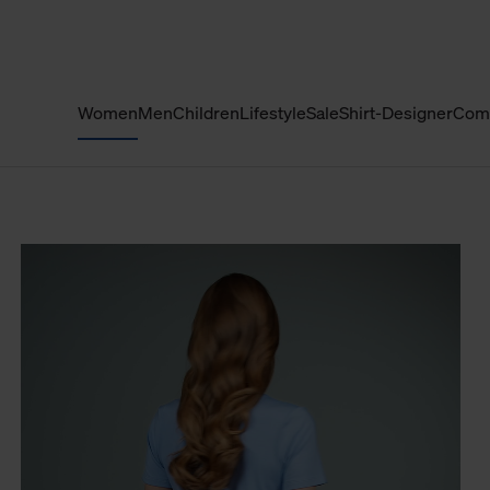
Women
Men
Children
Lifestyle
Sale
Shirt-Designer
Com