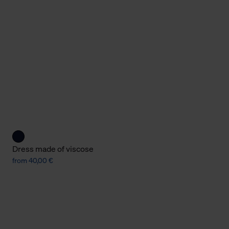
Cookies sowie die bis zum Zeitpunkt der Änderung gesammelte
ookies und Web-Technologien sowie die Nutzung Ihrer persönlic
g.
Dress made of viscose
from 40,00 €