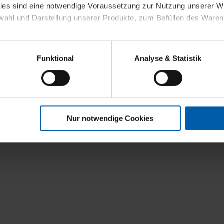
kies sind eine notwendige Voraussetzung zur Nutzung unserer
wahl und Darstellung unserer Produkte, zum Befüllen des Ware
t
sierter Angebote, Anzeigen und Inhalte aufgrund Ihres Nutzerverh
Funktional
Analyse & Statistik
stik- und Tracking-Zwecke zur Analyse und Optimierung unserer 
en. Diese übermitteln wir in anonymisierter Form an Dritte wie
 auch außerhalb unserer Webseiten ausgewählte Werbung anzeig
n", damit wir alle Cookies und Web-Technologien für Ihr personal
Nur notwendige Cookies
eweiligen Schaltflächen können Sie die Arten der Cookies selbst 
es mit einem Klick auf „Auswahl erlauben“ bestätigen. Fall Sie
wir lediglich die erwähnten technisch erforderlichen Cookies.
ahren Sie weiterführende Informationen über die jeweiligen Cooki
 Cookies“ können Sie allgemeine Informationen über Cookies 
llungen“ können Sie jederzeit Ihre Einwilligungserklärung anpass
die Nutzung der Webseite nicht erforderlich und kann jederzeit mit
Einwilligung hat jedoch keine Auswirkung auf die bisherigen Eins