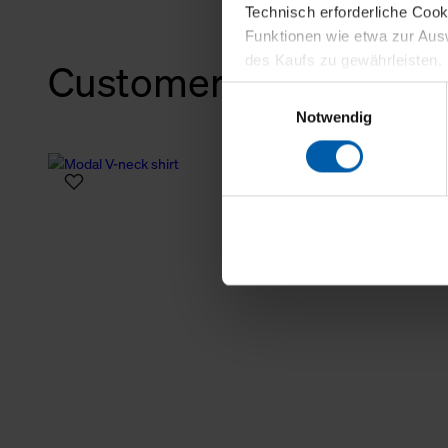
Technisch erforderliche Coo
Funktionen wie etwa zur Aus
des Kaufs zu gewährleisten.
Customers also bough
Einwilligungsauswahl
Für die Darstellung personali
Notwendig
sowie für Marketing-, Stati
personenbezogene Information
Marketingpartner, um Ihnen
Klicken Sie auf "Alle erlaube
verwenden dürfen. Über die j
oder ablehnen möchten und di
erlauben möchten, verwenden 
Über den Reiter „Details“ erf
Verwendungszweck. Bei „Über
Menüpunkt „Datenschutzeinste
grundsätzlich freiwillig, für 
widerrufen. Der Widerruf der 