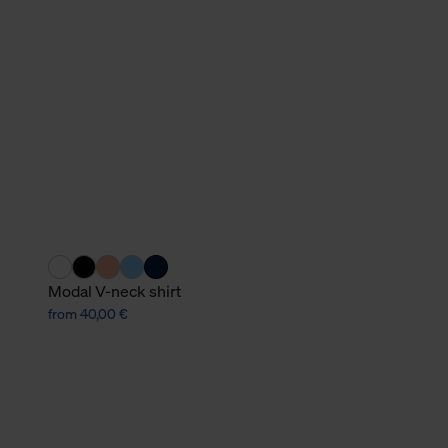
verbundene Verwendung der 
Weitere Informationen über C
unserer Datenschutzerklärun
Modal V-neck shirt
from 40,00 €