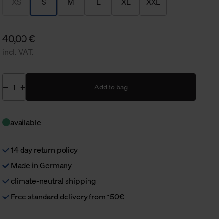
XS
S
M
L
XL
XXL
40,00 €
incl. VAT.
Add to bag
available
14 day return policy
Made in Germany
climate-neutral shipping
Free standard delivery from 150€