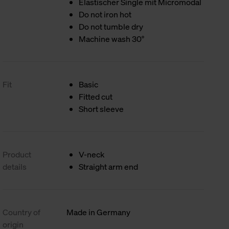
Elastischer Single mit Micromodal
Do not iron hot
Do not tumble dry
Machine wash 30°
Fit
Basic
Fitted cut
Short sleeve
Product
V-neck
details
Straight arm end
Country of
Made in Germany
origin