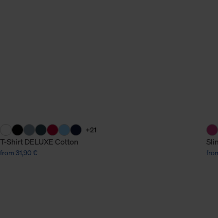
n Daten.
hen Daten finden Sie in
+21
T-Shirt DELUXE Cotton
Sli
from 31,90 €
fro