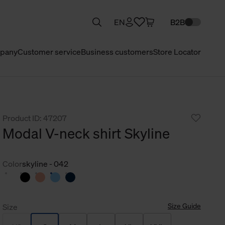
EN
B2B
pany
Customer service
Business customers
Store Locator
Product ID: 47207
Modal V-neck shirt Skyline
Color
skyline - 042
Size Guide
Size