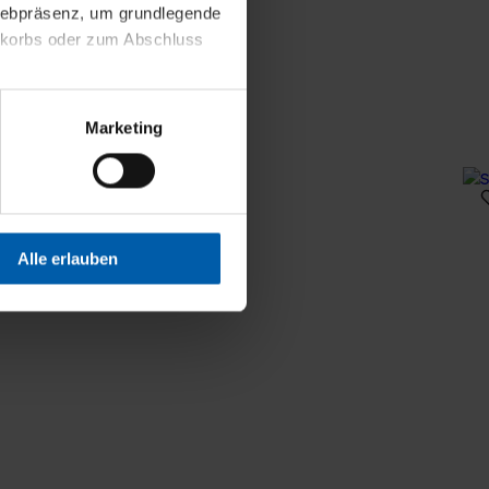
 Webpräsenz, um grundlegende
nkorbs oder zum Abschluss
altens und Ihres Profils
Marketing
Webpräsenz speichern wir
 etwa unsere
en zu können.
isiertes Einkaufserlebnis
Alle erlauben
festlegen, die Sie erlauben
 nur die notwendigen Cookies
es und ihren
einsehen. Über den
en. Ihre Einwilligung ist
 Wirkung für die Zukunft
tellungen und die damit