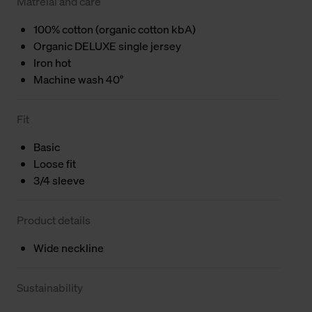
Matreial and care
100% cotton (organic cotton kbA)
Organic DELUXE single jersey
Iron hot
Machine wash 40°
Fit
Basic
Loose fit
3/4 sleeve
Product details
Wide neckline
Sustainability