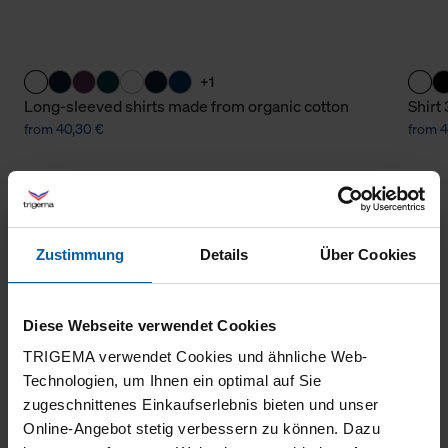
+1
Long-sleeved shirts made from organic cotton
Shirt
from 40,30 €
from 4
Zustimmung
Details
Über Cookies
Diese Webseite verwendet Cookies
climate-neutral
Family business
TRIGEMA verwendet Cookies und ähnliche Web-
Technologien, um Ihnen ein optimal auf Sie
shipping
zugeschnittenes Einkaufserlebnis bieten und unser
Online-Angebot stetig verbessern zu können. Dazu