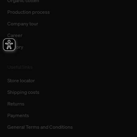
Organic cotten
Production process
Company tour
Career
History
Useful links
Store locator
Shipping costs
Returns
Payments
General Terms and Conditions