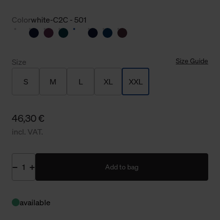
Color
white-C2C - 501
Size Guide
Size
S
M
L
XL
XXL
46,30 €
incl. VAT.
Add to bag
available