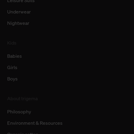
Leisure Suits
Underwear
Nightwear
Kids
Babies
Girls
Boys
About trigema
Philosophy
Environment & Resources