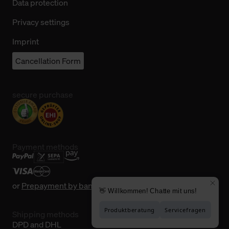
Data protection
Privacy settings
Imprint
Cancellation Form
secure purchase
Payment methods
or
Prepayment by bank transfer
Shipping methods
DPD and DHL