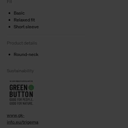
Fit
Basic
Relaxed fit
Short sleeve
Product details
Round-neck
Sustainability
www.gk-
info.eu/trigema