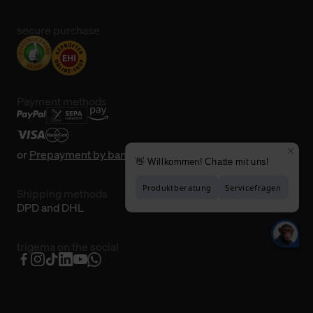
secure purchase
Payment methods
or
Prepayment by bank transfer
Shipping methods
DPD and DHL
trigema on the social