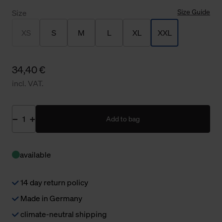
Size Guide
Size
XS
S
M
L
XL
XXL
34,40 €
incl. VAT.
Add to bag
available
14 day return policy
Made in Germany
climate-neutral shipping