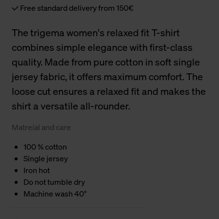
Free standard delivery from 150€
The trigema women's relaxed fit T-shirt
combines simple elegance with first-class
quality. Made from pure cotton in soft single
jersey fabric, it offers maximum comfort. The
loose cut ensures a relaxed fit and makes the
shirt a versatile all-rounder.
Matreial and care
100 % cotton
Single jersey
Iron hot
Do not tumble dry
Machine wash 40°