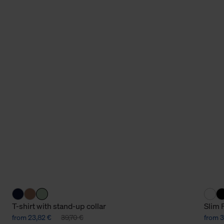
T-shirt with stand-up collar
Slim 
from 23,82 €
39,70 €
from 3