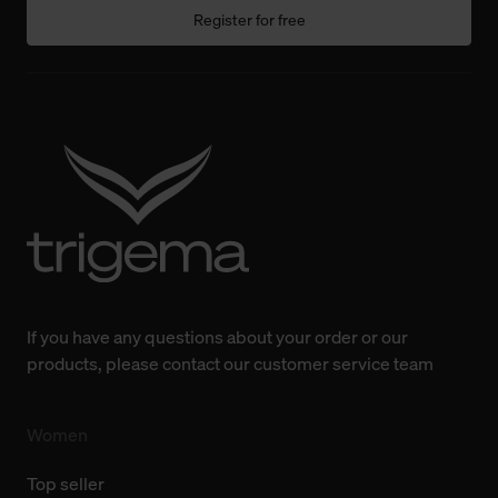
Einwilligung hat jedoch keine Auswirkung auf die
Register for free
bisherigen Einstellungen und die damit verbundene
Verwendung der Cookies sowie die bis zum Zeitpunkt der
Änderung gesammelten Daten.
Weitere Informationen über Cookies und Web-
Technologien sowie die Nutzung Ihrer persönlichen Daten
finden Sie in unserer Datenschutzerklärung.
If you have any questions about your order or our
products, please contact our customer service team
Women
Top seller