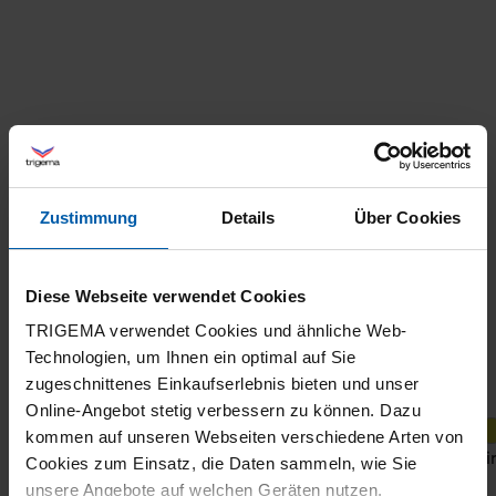
Zustimmung
Details
Über Cookies
Diese Webseite verwendet Cookies
TRIGEMA verwendet Cookies und ähnliche Web-
Technologien, um Ihnen ein optimal auf Sie
zugeschnittenes Einkaufserlebnis bieten und unser
Online-Angebot stetig verbessern zu können. Dazu
+1
kommen auf unseren Webseiten verschiedene Arten von
T-Shirt DELUXE Cotton with crystal stones
T-shi
Cookies zum Einsatz, die Daten sammeln, wie Sie
unsere Angebote auf welchen Geräten nutzen.