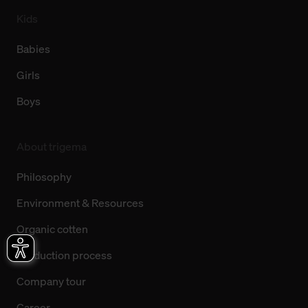
Kids
Babies
Girls
Boys
About trigema
Philosophy
Environment & Resources
Organic cotten
Production process
Company tour
Career