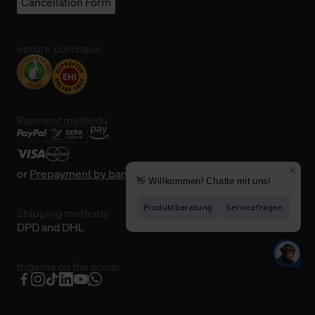
Cancellation Form
secure purchase
Payment methods
or
Prepayment by bank transfer
Shipping methods
DPD and DHL
trigema on the social