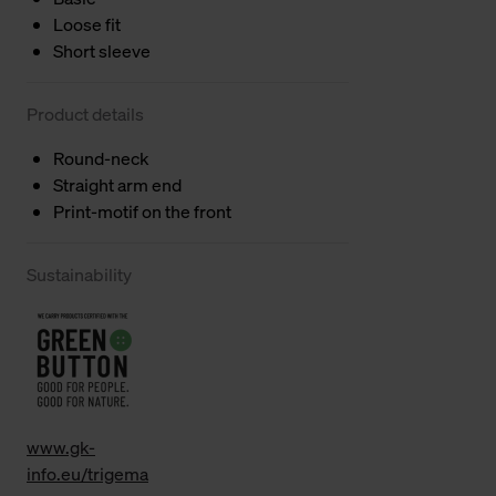
Loose fit
Short sleeve
Product details
Round-neck
Straight arm end
Print-motif on the front
Sustainability
www.gk-
info.eu/trigema