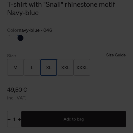
T-shirt with "Snail" rhinestone motif
Navy-blue
Color
navy-blue - 046
Size Guide
Size
M
L
XL
XXL
XXXL
49,50 €
incl. VAT.
Add to bag