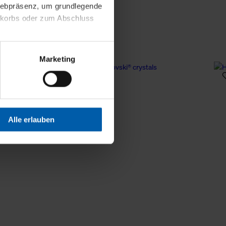
 Webpräsenz, um grundlegende
nkorbs oder zum Abschluss
altens und Ihres Profils
Marketing
Webpräsenz speichern wir
 etwa unsere
en zu können.
isiertes Einkaufserlebnis
Alle erlauben
festlegen, die Sie erlauben
 nur die notwendigen Cookies
es und ihren
einsehen. Über den
en. Ihre Einwilligung ist
 Wirkung für die Zukunft
tellungen und die damit