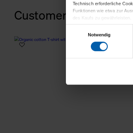
Technisch erforderliche Coo
Customers also bough
Funktionen wie etwa zur Aus
des Kaufs zu gewährleisten.
Einwilligungsauswahl
Für die Darstellung personali
Notwendig
sowie für Marketing-, Stati
personenbezogene Information
Marketingpartner, um Ihnen
Klicken Sie auf "Alle erlaube
verwenden dürfen. Über die j
oder ablehnen möchten und di
erlauben möchten, verwenden 
Über den Reiter „Details“ erf
Verwendungszweck. Bei „Über
Menüpunkt „Datenschutzeinste
grundsätzlich freiwillig, für 
widerrufen. Der Widerruf der 