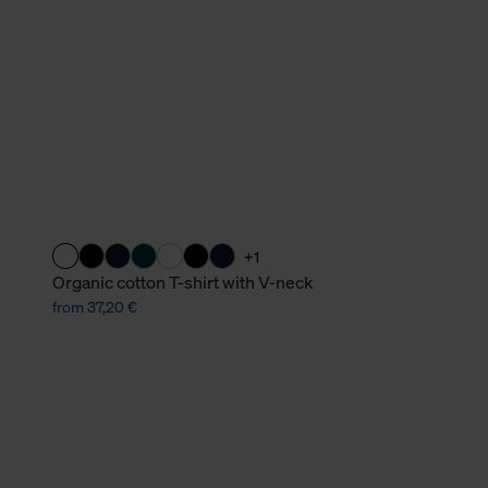
verbundene Verwendung der 
Weitere Informationen über C
unserer Datenschutzerklärun
+1
Organic cotton T-shirt with V-neck
from 37,20 €