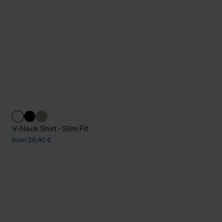
Cookies sowie die bis zum Zeitpunkt der Änderung gesammelte
ookies und Web-Technologien sowie die Nutzung Ihrer persönlic
g.
V-Neck Shirt - Slim Fit
from 28,40 €