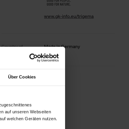
www.gk-info.eu/trigema
Country of
Made in Germany
origin
Über Cookies
less information
zugeschnittenes
en auf unseren Webseiten
auf welchen Geräten nutzen.