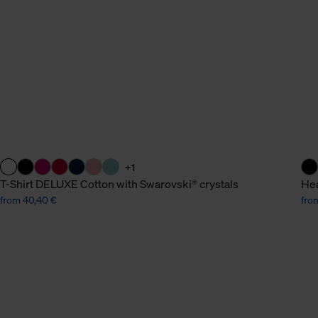
n Daten.
hen Daten finden Sie in
+1
T-Shirt DELUXE Cotton with Swarovski® crystals
Hea
from 40,40 €
fro