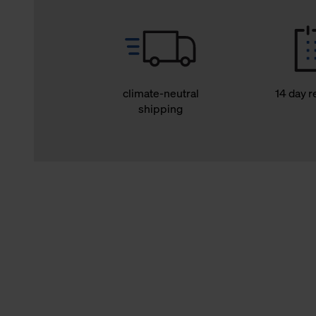
climate-neutral
14 day r
shipping