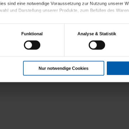
kies sind eine notwendige Voraussetzung zur Nutzung unserer
t
wahl und Darstellung unserer Produkte, zum Befüllen des Ware
sierter Angebote, Anzeigen und Inhalte aufgrund Ihres Nutzerverh
Funktional
Analyse & Statistik
stik- und Tracking-Zwecke zur Analyse und Optimierung unserer 
en. Diese übermitteln wir in anonymisierter Form an Dritte wie
 auch außerhalb unserer Webseiten ausgewählte Werbung anzeig
n", damit wir alle Cookies und Web-Technologien für Ihr personal
Nur notwendige Cookies
eweiligen Schaltflächen können Sie die Arten der Cookies selbst 
es mit einem Klick auf „Auswahl erlauben“ bestätigen. Fall Sie
wir lediglich die erwähnten technisch erforderlichen Cookies.
ahren Sie weiterführende Informationen über die jeweiligen Cooki
 Cookies“ können Sie allgemeine Informationen über Cookies 
llungen“ können Sie jederzeit Ihre Einwilligungserklärung anpass
die Nutzung der Webseite nicht erforderlich und kann jederzeit mit
Einwilligung hat jedoch keine Auswirkung auf die bisherigen Eins