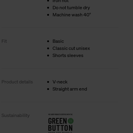
Iron hot
Do not tumble dry
Machine wash 40°
Fit
Basic
Classic cut unisex
Shorts sleeves
Product details
V-neck
Straight arm end
Sustainability