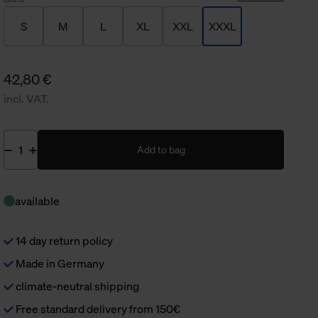
S
M
L
XL
XXL
XXXL
42,80 €
incl. VAT.
Add to bag
available
14 day return policy
Made in Germany
climate-neutral shipping
Free standard delivery from 150€