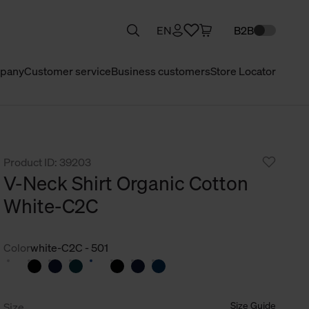
EN
B2B
pany
Customer service
Business customers
Store Locator
Product ID: 39203
V-Neck Shirt Organic Cotton
White-C2C
Color
white-C2C - 501
Size Guide
Size