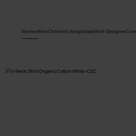
Women
Men
Children
Lifestyle
Sale
Shirt-Designer
Com