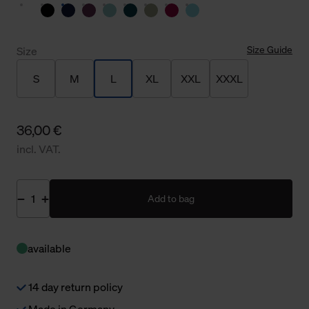
Size Guide
Size
S
M
L
XL
XXL
XXXL
36,00 €
incl. VAT.
Add to bag
available
14 day return policy
Made in Germany