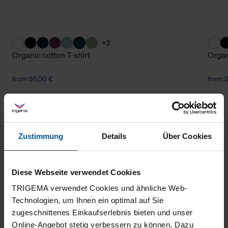
+2
Organic cotton T-shirt
Organ
from 36,00 €
from 3
Zustimmung
Details
Über Cookies
Diese Webseite verwendet Cookies
TRIGEMA verwendet Cookies und ähnliche Web-
climate-neutral
Family business
Technologien, um Ihnen ein optimal auf Sie
shipping
zugeschnittenes Einkaufserlebnis bieten und unser
Online-Angebot stetig verbessern zu können. Dazu