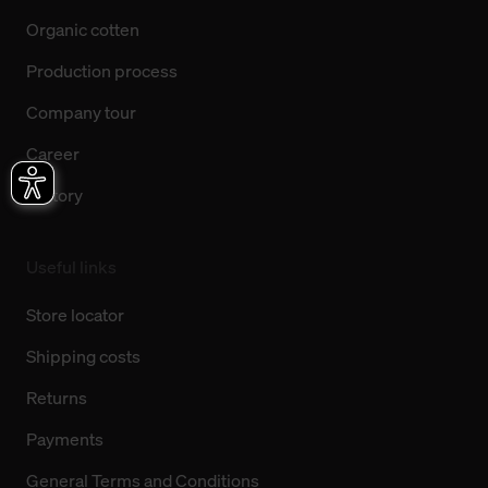
Organic cotten
Production process
Company tour
Career
History
Useful links
Store locator
Shipping costs
Returns
Payments
General Terms and Conditions