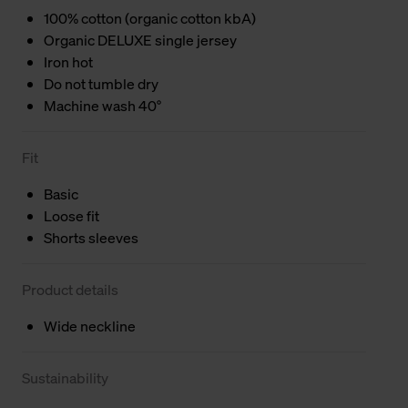
100% cotton (organic cotton kbA)
Organic DELUXE single jersey
Iron hot
Do not tumble dry
Machine wash 40°
Fit
Basic
Loose fit
Shorts sleeves
Product details
Wide neckline
Sustainability